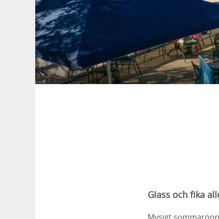
Glass och fika alld
Mysigt sommaröppet