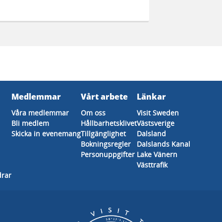
Medlemmar
Vårt arbete
Länkar
Våra medlemmar
Om oss
Visit Sweden
Bli medlem
Hållbarhetsklivet
Västsverige
Skicka in evenemang
Tillgänglighet
Dalsland
Bokningsregler
Dalslands Kanal
Personuppgifter
Lake Vänern
Västtrafik
drar