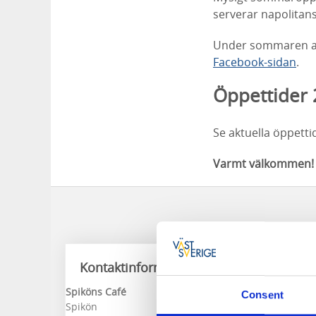
serverar napolitansk
Under sommaren ar
Facebook-sidan
.
Öppettider
Se aktuella öppett
Varmt välkommen!
Kontaktinformation
Spiköns Café
Consent
Spikön