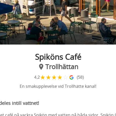
Spiköns Café
Trollhättan
★
★
★
★
☆
4,2
(58)
En smakupplevelse vid Trollhätte kanal!
eles intill vattnet!
 café på vackra Spikön med vatten på båda sidor. Spikön