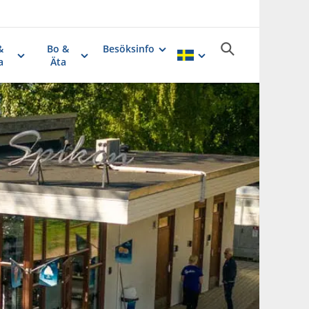
&
Bo &
Besöksinfo
a
Äta