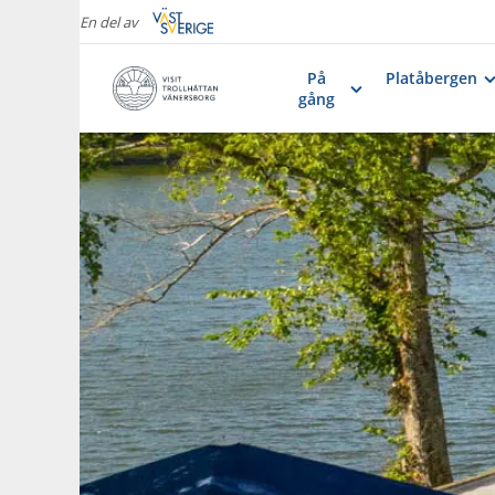
En del av
På
Platåbergen
gång