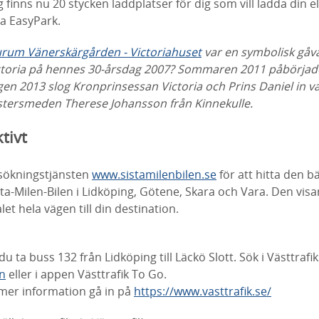
 finns nu 20 stycken laddplatser för dig som vill ladda din e
ia EasyPark.
rum Vänerskärgården - Victoriahuset
va
r en symbolisk gåva 
toria på hennes 30-årsdag 2007?
Sommaren 2011 påbörjad
gen 2013 slog Kronprinsessan Victoria och Prins Daniel in 
stersmeden Therese Johansson från Kinnekulle.
ktivt
sökningstjänsten
www.sistamilenbilen.se
för att hitta den 
sta-Milen-Bilen i Lidköping, Götene, Skara och Vara. Den vis
et hela vägen till din destination.
u ta buss 132 från Lidköping till Läckö Slott. Sök i Västtraf
n
eller i appen Västtrafik To Go.
r mer information gå in på
https://www.vasttrafik.se/