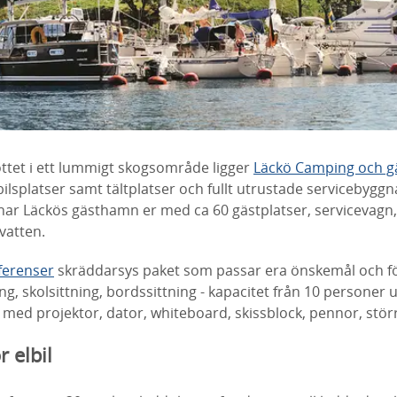
ottet i ett lummigt skogsområde ligger
Läckö Camping och 
ilsplatser samt tältplatser och fullt utrustade servicebyg
ar Läckös gästhamn er med ca 60 gästplatser, servicevagn,
vatten.
ferenser
skräddarsy
s
paket som passar
era önskemål och f
ing, skolsittning, bordssittning - kapacitet från 10 personer u
ed projektor, dator, whiteboard, skissblock, pennor, störr
r elbil