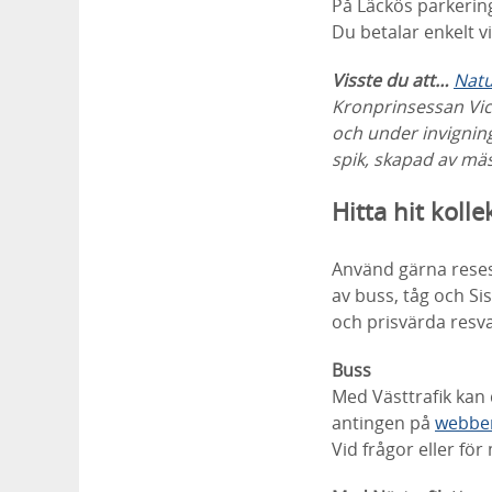
På Läckös parkering
Du betalar enkelt v
Visste du att…
Natu
Kronprinsessan Vic
och under invignin
spik, skapad av m
ä
Hitta hit kolle
Använd gärna rese
av buss, tåg och Si
och prisvärda resval
Buss
Med Västtrafik kan d
antingen på
webbe
Vid frågor eller fö