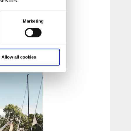
trädgården.
 services.
n med en makalös
Marketing
 De är tysta och
tt eller
Allow all cookies