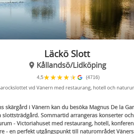
Läckö Slott
Kållandsö/Lidköping
★
★
★
★
★
4,5
(4716)
arockslottet vid Vänern med restaurang, hotell och natur
ns skärgård i Vänern kan du besöka Magnus De la Gard
 slottsträdgård. Sommartid arrangeras konserter och 
turum - Victoriahuset med restaurang, hotell, konfere
re - en perfekt utgångspunkt till naturområdet Väner