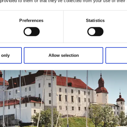
varor samt grönsaker, frukt, bär och örter från Lilla slotts
 provided to them or that they’ve collected from your use of their
täring finns
Café Stallet
, vackert beläget mitt på slottsvalle
Preferences
Statistics
 natten kan du somna gott i ett av naturums
15 hotellrum
.
lig inredning, sköna sängar och vacker utsikt över skog, slo
 only
Allow selection