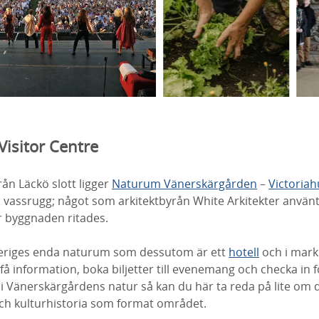
isitor Centre
ån Läckö slott ligger
Naturum Vänerskärgården
–
Victoriah
 vassrugg; något som arkitektbyrån White Arkitekter
använ
r byggnaden ritades
.
eriges enda naturum som
dessutom
är ett
hotell
och i markp
få information, boka biljetter till evenemang och checka in 
 i Vänerskärgårdens natur så kan du här ta reda på lite om d
ch kulturhistoria som format området.