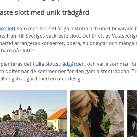
aste slott med unik trädgård
ö slott
som med sin 700-åriga historia och unikt bevarade 
ts fram till Sveriges vackraste slott. Det är ett av Västsver
artid arrangeras konserter, opera, guidningar och många a
barn på slottet.
 planteras det i
Lilla Slottsträdgården
, och varje sommar för
och dofter när de kommer ner för den gamla stentrappan. T
tällningsträdgård med en unik design.