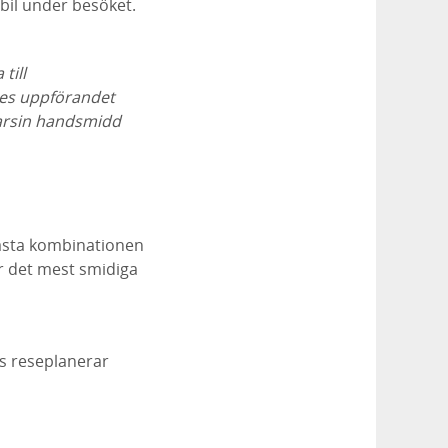
lbil under besöket.
till
es uppförandet
varsin handsmidd
bästa kombinationen
ar det mest smidiga
iks reseplanerar