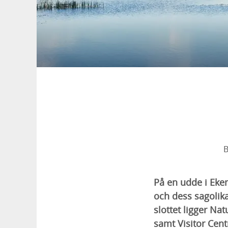
B
På en udde i Eke
och dess sagolika
slottet ligger Na
samt Visitor Cent