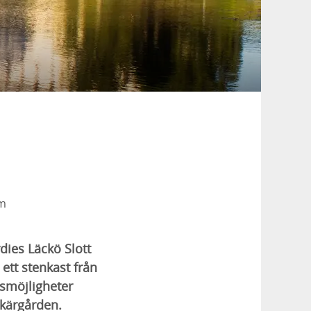
um
ies Läckö Slott
ett stenkast från
nsmöjligheter
skärgården.