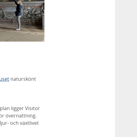
uset
naturskönt
t
lan ligger Visitor
för övernattning.
jur- och växtlivet