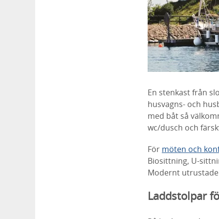
En stenkast från sl
husvagns- och husb
med båt så välkomn
wc/dusch och färsk
För
möten och kon
Biosittning, U-sittn
Modernt utrustade m
Laddstolpar fö