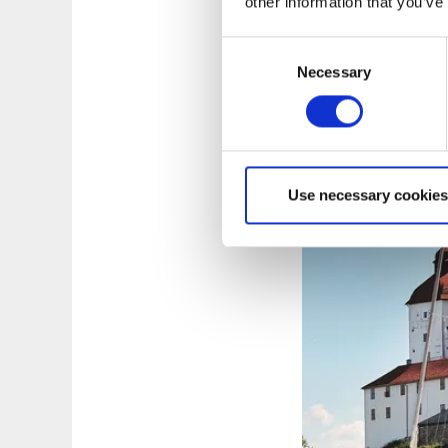
lokalproducerade rå
other information that you’ve
För lite enklare för
Consent
utsikt över Vänern.
Necessary
Selection
Behöver du rum för
rogivande med natur
Vänerskärgården.
Use necessary cookies