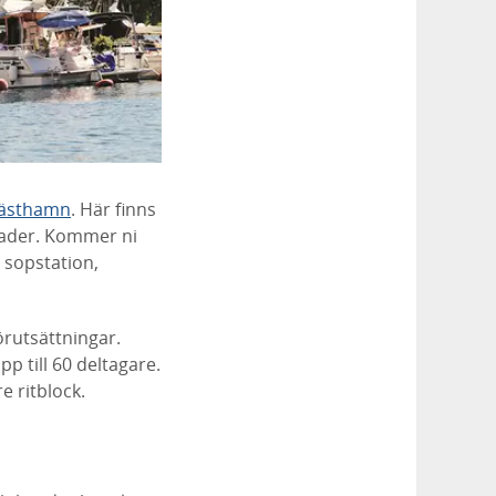
gästhamn
. Här finns
gnader. Kommer ni
 sopstation,
örutsättningar
.
pp till 60 deltagare.
e ritblock.