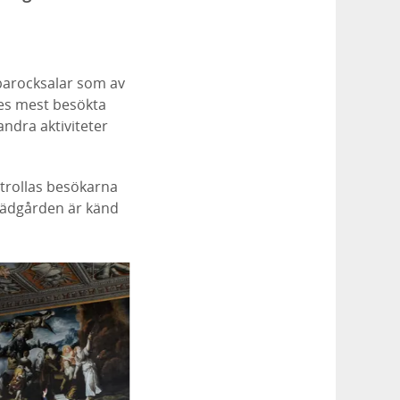
barocksalar som av
iges mest besökta
ndra aktiviteter
trollas besökarna
rädgården är känd