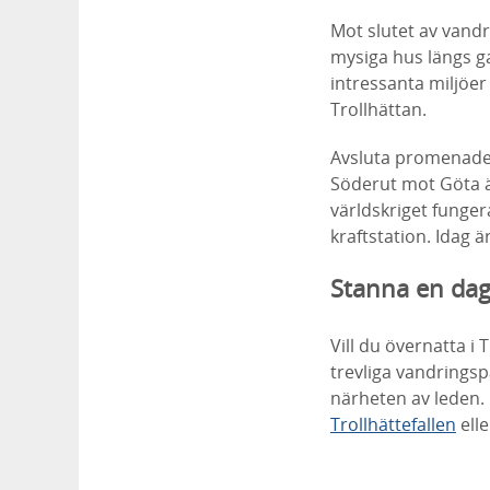
Mot slutet av vand
mysiga hus längs ga
intressanta miljöe
Trollhättan.
Avsluta promenaden
Söderut mot Göta ä
världskriget funger
kraftstation. Idag 
Stanna en dag
Vill du övernatta i
trevliga vandringsp
närheten av leden.
Trollhättefallen
ell