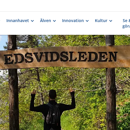
Innanhavet
Älven
Innovation
Kultur
Se 
gör