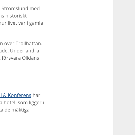
en Strömslund med
s historiskt
hur livet var i gamla
 över Trollhättan.
tade. Under andra
t försvara Olidans
ll & Konferens
har
 hotell som ligger i
ka de mäktiga