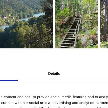
ns kraftstation och ta hängbron över älven
Details
tt du börjar din vandring vid parkeringen mitt emot
Olidan
 du har gått över hängbron över älven och svängt till vänster
 på riktigt. Du följer Göta älvs vatten under större delen av 
den täta skogen. För den fiskeintresserade finns det flera fi
e content and ads, to provide social media features and to analy
yckan (fiskekort för älven finns att köpa bland annat hos turi
 our site with our social media, advertising and analytics partn