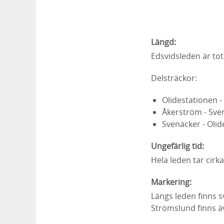
Längd:
Edsvidsleden är tot
Delsträckor:
Olidestationen -
Åkerström - Sve
Svenäcker - Olid
Ungefärlig tid:
Hela leden tar cirk
Markering:
Längs leden finns s
Strömslund finns äv