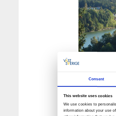
Börja vid Olida
Consent
Vi rekommenderar a
Göta älv. Efter att
äventyret kan börja
This website uses cookies
med turer in bland 
We use cookies to personalis
du kan pröva fiskel
information about your use of