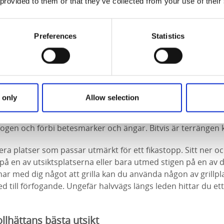
 provided to them or that they’ve collected from your use of their
 kan se extra mycket fram emot är Nyckelberget och Koppar
 efter ungefär tre kilometers vandring. Nyckelberget välko
n där du kan glimta älvens snirkliga resa vidare mot Götebor
Preferences
Statistics
t du kan njuta av vyn med en kopp medhavd kaffe i handen.
ed orörd natur
t se längs Edsvidsleden, för den naturintresserade är leden e
tur, kulturmiljöer och mysiga platser att sitta ner en stun
 only
Allow selection
rreservat längs Edsvidsleden; Älvrummet och Åkerström. De
a strax söder om Nyckelberget. Härifrån går vandringen sed
lskogen och förbi betesmarker och ängar. Bitvis är terrängen
era platser som passar utmärkt för ett fikastopp. Sitt ner oc
 på en av utsiktsplatserna eller bara utmed stigen på en av 
r med dig något att grilla kan du använda någon av grillpl
ved till förfogande. Ungefär halvvägs längs leden hittar du et
llhättans bästa utsikt