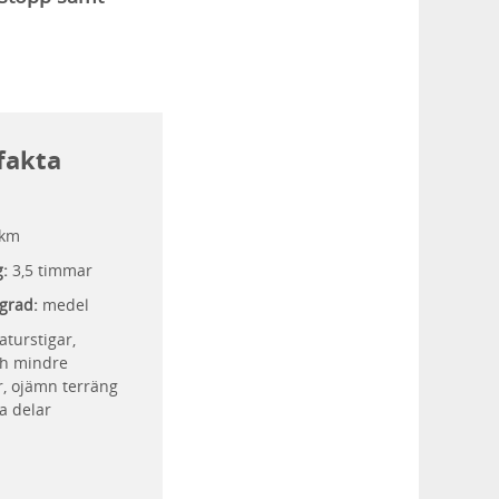
fakta
 km
g:
3,5 timmar
grad:
medel
turstigar,
ch mindre
r, ojämn terräng
a delar