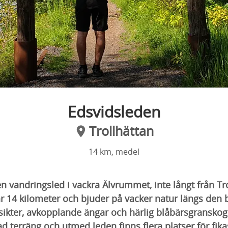
Edsvidsleden
Trollhättan
14 km, medel
n vandringsled i vackra Älvrummet, inte långt från Tr
r 14 kilometer och bjuder på vacker natur längs den 
tsikter, avkopplande ängar och härlig blåbärsgransko
rad terräng och utmed leden finns flera platser för fi