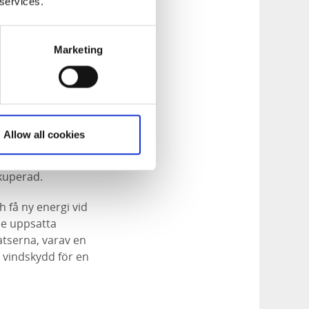
 services.
klinten - den
mnar dig med en fin
g. Det finns bord
Marketing
n skattkista fylld
d. Du passerar inte
Allow all cookies
t första redan vid
an mer inåt land
 kuperad.
h få ny energi vid
de uppsatta
atserna, varav en
t vindskydd för en