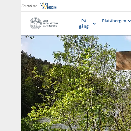
En del av
På
Platåbergen
gång