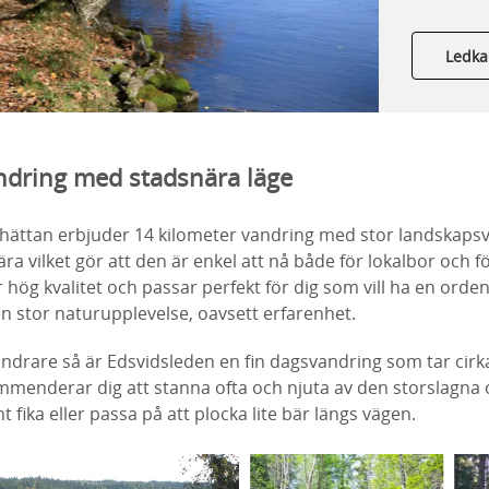
Ledka
dring med stadsnära läge
llhättan erbjuder 14 kilometer vandring med stor landskaps
ära vilket gör att den är enkel att nå både för lokalbor och f
hög kvalitet och passar perfekt för dig som vill ha en orde
 stor naturupplevelse, oavsett erfarenhet.
ndrare så är Edsvidsleden en fin dagsvandring som tar cirk
mmenderar dig att stanna ofta och njuta av den storslagna 
nt fika eller passa på att plocka lite bär längs vägen.