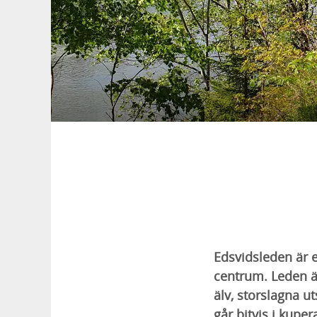
Edsvidsleden är e
centrum. Leden ä
älv, storslagna u
går bitvis i kupe