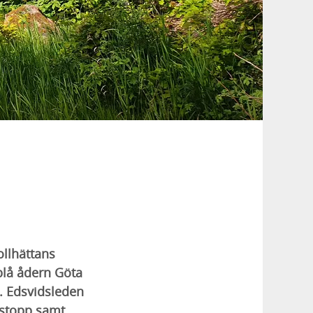
ollhättans
blå ådern Göta
g. Edsvidsleden
kastopp samt