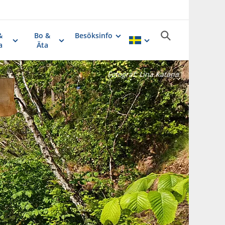
&
Bo &
Besöksinfo
a
Äta
Fotograf:
Lina Katana