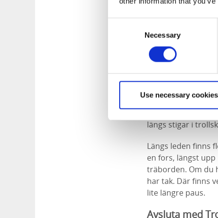
other information that you’ve
Två platser som du
förstnämnda når du
Consent
utsikt över älvdale
Necessary
Selection
och sittplats så at
En skattkista m
Det finns mycket at
med vacker orörd na
Use necessary cookies
mindre än två natu
start och det andr
längs stigar i trol
Längs leden finns fl
en fors, längst upp
träborden. Om du ha
har tak. Där finns 
lite längre paus.
Avsluta med Tro