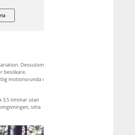
rta
variation. Dessutom
ör besökare.
ntlig motionsrunda i
a 3,5 timmar utan
omgivningen, sitta