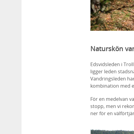
Naturskön van
Edsvidsleden i Tro
ligger leden stadsn
Vandringsleden har 
kombination med en
För en medelvan va
stopp, men vi reko
ner för en välförtjä