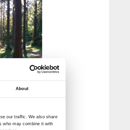
About
s kraftstation
vid
 är du på leden och
första delsträckan
na fiskeplatser där
se our traffic. We also share
stbyrån).
ers who may combine it with