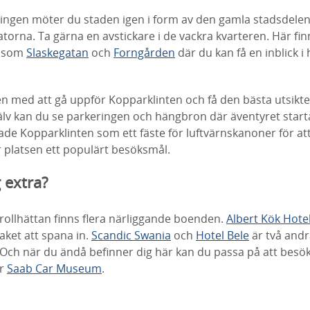
ringen möter du staden igen i form av den gamla stadsdel
torna. Ta gärna en avstickare i de vackra kvarteren. Här finn
r som
Slaskegatan
och
Forngården
där du kan få en inblick i 
 med att gå uppför Kopparklinten och få den bästa utsikten
lv kan du se parkeringen och hängbron där äventyret star
ade Kopparklinten som ett fäste för luftvärnskanoner för at
är platsen ett populärt besöksmål.
 extra?
 Trollhättan finns flera närliggande boenden.
Albert Kök Hote
aket att spana in.
Scandic Swania
och
Hotel Bele
är två andra
 Och när du ändå befinner dig här kan du passa på att besö
er
Saab Car Museum
.