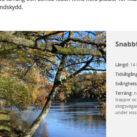
vindskydd.
Snabb
Längd:
14
Tidsåtgån
Svårighets
Terräng:
na
trappor o
skogsväga
under viss