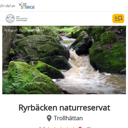
En del av
Fotograf:
Trollhättans Stad
Ryrbäcken naturreservat
Trollhättan