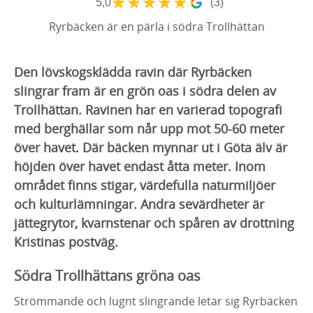
★
★
★
★
★
5,0
(3)
Ryrbäcken är en pärla i södra Trollhättan
Den lövskogsklädda ravin där Ryrbäcken
slingrar fram är en grön oas i södra delen av
Trollhättan. Ravinen har en varierad topografi
med berghällar som når upp mot 50-60 meter
över havet. Där bäcken mynnar ut i Göta älv är
höjden över havet endast åtta meter. Inom
området finns stigar, värdefulla naturmiljöer
och kulturlämningar. Andra sevärdheter är
jättegrytor, kvarnstenar och spåren av drottning
Kristinas postväg.
Södra Trollhättans gröna oas
Strömmande och lugnt slingrande letar sig Ryrbäcken