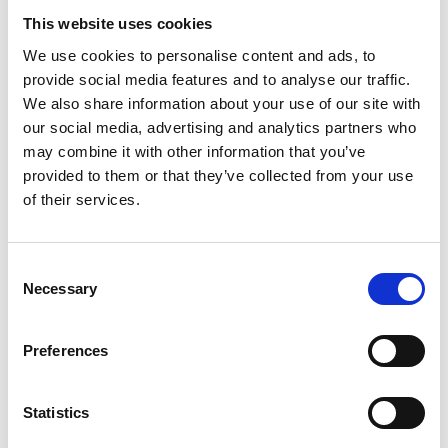
rester kvar.
This website uses cookies
We use cookies to personalise content and ads, to
Omtyckt strövområde
provide social media features and to analyse our traffic.
Ryrbäcken är ett populärt område för friluftsliv och
We also share information about your use of our site with
rekreation. Genom området löper flera promenad-
our social media, advertising and analytics partners who
och cykelstigar som gör det lätt att ta sig fram.
I
may combine it with other information that you’ve
närheten ligger även Slätthult med
provided to them or that they’ve collected from your use
motionsanläggning, spår med mera.
of their services.
Skyddat naturområde
Consent
Området vid Ryrbäcken är skyddat som
Necessary
Selection
naturreservat. Syftet med naturreservatet är att
bevara och utveckla värdefull lövskogsmiljö utmed
Preferences
Ryrbäckens ravin, men också se till att området kan
fortsätta att användas för friluftsliv och
naturmiljöstudier. Området är ca 43 hektar och
Statistics
invigdes som naturreservat oktober 2009.