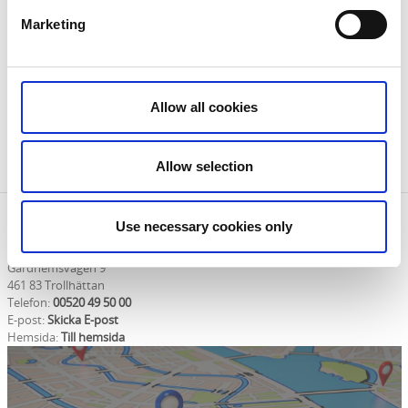
Hitta hit
Marketing
Ryrbäcken finner du i den södra delen av staden,
drygt en halvtimmes promenadväg från centrum.
Färdas du med bil kan du parkera vid
Slätthults
Allow all cookies
motionsanläggning
.
Informationsbroschyr Ryrbäckens naturreservat
Allow selection
Kontaktinformation
Use necessary cookies only
Trollhättans Stad
Gärdhemsvägen 9
461 83 Trollhättan
Telefon:
00520 49 50 00
E-post:
Skicka E-post
Hemsida:
Till hemsida