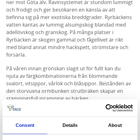
ner mot Göta älv. Ravinsystemet är stundom lummigt
och frodigt och ger besökaren en känsla av att
befinna sig på mer exotiska breddgrader.
Ryrbäckens
vatten kantas av lummig alsumpskog blandad med
ädellövskog och granskog. På många platser i
Ryrbäcken är skogen gammal och fågellivet är rikt
med bland annat mindre hackspett, strömstare och
forsärla.
På våren innan grönskan slagit ut för fullt kan du
njuta av färgkombinationerna från blommande
svalört, vitsippor, vårlök och blåsippor. Bestånden av
den storvuxna ormbunken strutbräken skapar en
stämningsfull inramning av bäcken.
Drottning Kristinas postväg
Den gamla "Strömsvägen" även kallad "Drottning
Consent
Details
About
Kristinas postväg" som var av stor betydelse under
1600-talet och 1700-talet men idag finns bara enstaka