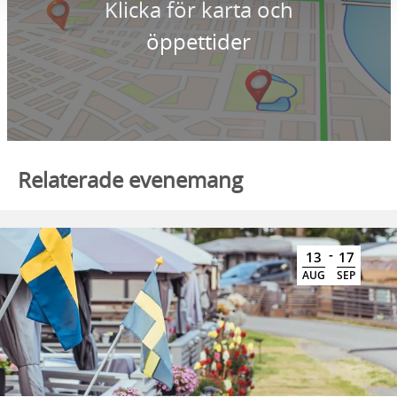
Klicka för karta och
öppettider
Relaterade evenemang
-
13
17
AUG
SEP