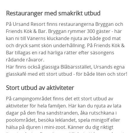
Restauranger med
smakrikt
utbud
På Ursand Resort finns
r
estaurangerna Bryggan och
Friends Kök & Bar.
Bryggan
rymmer 300
gäster -
här
kan ni till Vänerns kluckande njuta av
både god mat
och
dryck
samt
skön underhållning. På Friends Kök &
Bar
tillagas
en rad härliga rätter efter säsongens
rådande råvaror.
Här finns också glassiga
Blåbärsstället, Ursands egna
glasskafé med ett stort utbud - för
både liten och stor!
Stort utbud av aktiviteter
På campingområdet finns det ett stort utbud av
aktiviteter för hela familjen. Här kan du njuta av lata
dagar på den fina sandstranden, åka rutschkana i
poolområdet, besöka leklandet, spela minigolf eller
hälsa på djuren i mini-zoot. Känner du dig riktigt