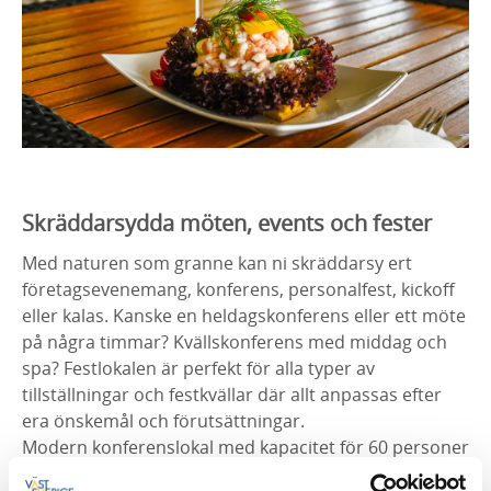
Skräddarsydda
möten, events och fester
Med naturen som granne kan ni skräddarsy ert
företagsevenemang,
konferens, personalfest, kickoff
eller kalas.
K
anske
en heldagskonferens eller ett möte
på några timmar? Kvällskonferens med middag och
spa? Festlokalen är perfekt för alla typer av
tillställningar och festkvällar där a
llt
anpassa
s efter
era önskemål och förutsättningar.
Modern konferenslokal med
kapacitet
för 60 personer
med
en inredningen inspirerad av schlagerkungen