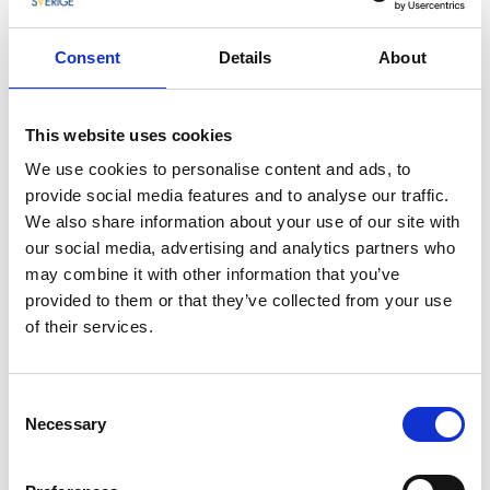
Bert Karlssons framgångsrika historia där musiken
sitter i väggarna. Shuffleboard, biljard, paddel och
Consent
Details
About
spa-anläggning med bastu sätter guldkant på er
vistelse.
This website uses cookies
We use cookies to personalise content and ads, to
provide social media features and to analyse our traffic.
We also share information about your use of our site with
our social media, advertising and analytics partners who
may combine it with other information that you’ve
provided to them or that they’ve collected from your use
of their services.
Fotograf:
Ursand Resort & Camping
Consent
Gästhamn Grönvik
Necessary
Selection
Skyddad hamn inom Ursands fritidsområde söder om
fyren. Camping och stuguthyrning samt restaurang