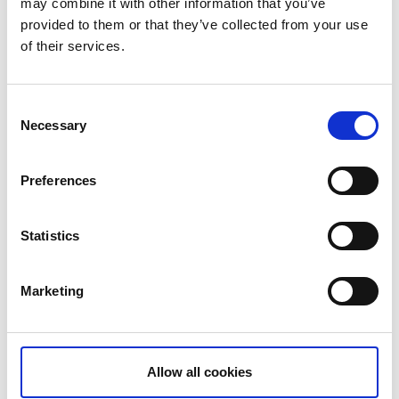
may combine it with other information that you’ve
Kullar med bra utsikt finns i söder och norr om sjön.
provided to them or that they’ve collected from your use
of their services.
Området runt Hillingsätersjön är privat mark och
saknar formellt naturskydd.
Sommartid går nötkreatur på bete i betesmarkerna.
Consent
Visa respekt för betesdjuren. Gå inte i betesmarkerna
Necessary
Selection
med hund.
Preferences
Karta över området
Statistics
Tillbaka till
www.naturidalsland.se
Marketing
Senast uppdaterad:
26 oktober 2017
Allow all cookies