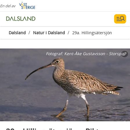
En del av
/
/
Dalsland
Natur i Dalsland
29a. Hillingsätersjön
Fotograf:
Kent-Åke Gustavsson - Storspov