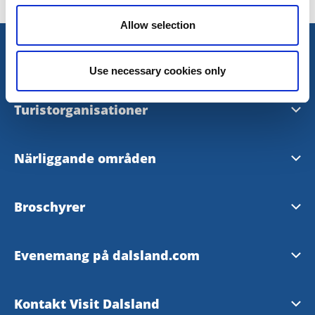
Allow selection
Turistinformation
Use necessary cookies only
Visit Dalsland Center
Turistorganisationer
Åmåls Turistbyrå
Visit Dalsland AB
Närliggande områden
Bengtsfors Turistbyrå
Turistrådet Västsverige
Bohuslän
Broschyrer
Dals-Eds InfoPoint
Visit Trollhättan Vänersborg
Värmland
Ladda hem
Färgelanda InfoPoint
Evenemang på dalsland.com
Västsverige
Beställ gratis broschyrer
Vänersborgs Turistbyrå
Evenemangspolicy
Kontakt Visit Dalsland
Östfold, Norge