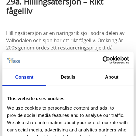
29a. Hillingsätersjön – Rikt
fågelliv
Hillingsätersjön är en näringsrik sjö i södra delen av
Valbodalen och sjön har ett rikt fågelliv. Omkring år
2005 genomfördes ett restaureringsprojekt då
mycket vegetation runt sjön röjdes och ersattes av
betesmarker. Strandängar som övergavs på 1950-
eller 1960-talet betas igen. Sjön har åter blivit synlig i
landskapet och fågellivet har blivit rikare.
Consent
Details
About
Exempel på fåglar som kan observeras är knölsvan,
sångsvan, grågås, skäggdopping,
gråhäger, bivråk, brun kärrhök, duvhök, fiskgjuse,
This website uses cookies
havsörn, tornfalk, vattenrall, sothöna,
We use cookies to personalise content and ads, to
trana, tofsvipa, enkelbeckasin, kattuggla, gulärla,
provide social media features and to analyse our traffic.
buskskvätta, sävsångare, kärrsångare,
We also share information about your use of our site with
törnskata, hämpling, kricka, storskrake, storlom,
our social media, advertising and analytics partners who
strandskata, storspov och rödbena.