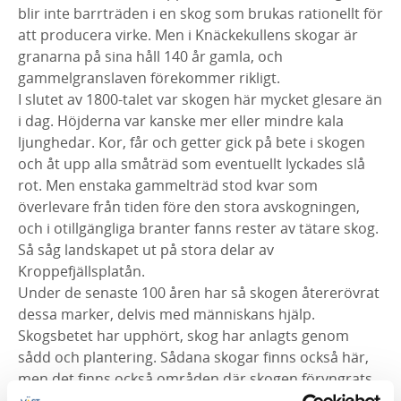
blir inte barrträden i en skog som brukas rationellt för
att producera virke. Men i Knäckekullens skogar är
granarna på sina håll 140 år gamla, och
gammelgranslaven förekommer rikligt.
I slutet av 1800-talet var skogen här mycket glesare än
i dag. Höjderna var kanske mer eller mindre kala
ljunghedar. Kor, får och getter gick på bete i skogen
och åt upp alla småträd som eventuellt lyckades slå
rot. Men enstaka gammelträd stod kvar som
överlevare från tiden före den stora avskogningen,
och i otillgängliga branter fanns rester av tätare skog.
Så såg landskapet ut på stora delar av
Kroppefjällsplatån.
Under de senaste 100 åren har så skogen återerövrat
dessa marker, delvis med människans hjälp.
Skogsbetet har upphört, skog har anlagts genom
sådd och plantering. Sådana skogar finns också här,
men det finns också områden där skogen föryngrats
naturligt, genom självsådd.