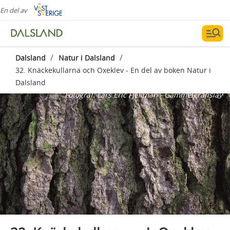
En del av
/
/
Dalsland
Natur i Dalsland
32. Knäckekullarna och Oxeklev - En del av boken Natur i
Dalsland
Fotograf:
Lars Eric Fjellman - Gammelgranslav