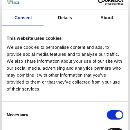
Det har bedrivits skogsbruk på Knäckekullarna, men
bara i liten skala. Enstaka träd har plockats ut. Den
Consent
Details
About
kuperade terrängen har gjort det svårt att bedriva
modernt kalhyggesbruk. Skogen har i stort sett fått
åldras i fred. En skog för gammelgranslaven, för
This website uses cookies
tjädern och pärlugglan. Och för naturromantikern.
We use cookies to personalise content and ads, to
I branter med mossiga stenblock står granskogen
provide social media features and to analyse our traffic.
mörk. På höjderna vaktar knotiga gammeltallar, en
We also share information about your use of our site with
del av dem upp mot 300 år gamla. I myrdrågen
our social media, advertising and analytics partners who
blommar myrlilja och rosling. Ett par små tjärnögon
may combine it with other information that you’ve
livar landskapet. Så mycket mer behövs väl inte för en
provided to them or that they’ve collected from your use
lycklig stund i skogen?
of their services.
Strax norr om Knäckekullarna ligger Oxeklev, ett
område med likartade naturvärden. Skogen i området
är 120-150 år, och även här finns flera arter av lavar,
Consent
svampar och mossor som hör gammelskogen till.
Necessary
Selection
Grantaggsvamp är ett exempel.
Det finns många spännande mossor i Oxeklev och