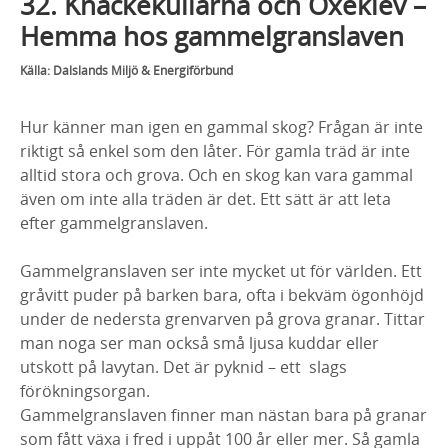
32. Knäckekullarna och Oxeklev –
Hemma hos gammelgranslaven
Källa: Dalslands Miljö & Energiförbund
Hur känner man igen en gammal skog? Frågan är inte
riktigt så enkel som den låter. För gamla träd är inte
alltid stora och grova. Och en skog kan vara gammal
även om inte alla träden är det. Ett sätt är att leta
efter gammelgranslaven.
Gammelgranslaven ser inte mycket ut för världen. Ett
gråvitt puder på barken bara, ofta i bekväm ögonhöjd
under de nedersta grenvarven på grova granar. Tittar
man noga ser man också små ljusa kuddar eller
utskott på lavytan. Det är pyknid
–
ett slags
förökningsorgan.
Gammelgranslaven finner man nästan bara på granar
som fått växa i fred i uppåt 100 år eller mer. Så gamla