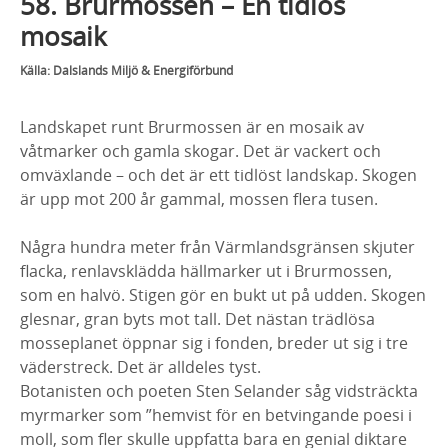
58. Brurmossen – En tidlös
mosaik
Källa: Dalslands Miljö & Energiförbund
Landskapet runt Brurmossen är en mosaik av
våtmarker och gamla skogar. Det är vackert och
omväxlande – och det är ett tidlöst landskap. Skogen
är upp mot 200 år gammal, mossen flera tusen.
Några hundra meter från Värmlandsgränsen skjuter
flacka, renlavsklädda hällmarker ut i Brurmossen,
som en halvö. Stigen gör en bukt ut på udden. Skogen
glesnar, gran byts mot tall. Det nästan trädlösa
mosseplanet öppnar sig i fonden, breder ut sig i tre
väderstreck. Det är alldeles tyst.
Botanisten och poeten Sten Selander såg vidsträckta
myrmarker som ”hemvist för en betvingande poesi i
moll, som fler skulle uppfatta bara en genial diktare