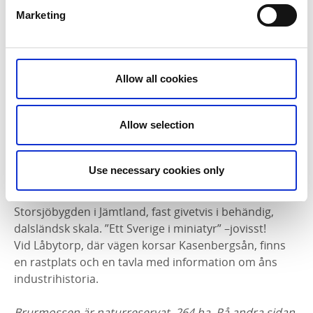
människor, i synnerhet som det finns en stig att
Marketing
vandra på. Ger man sig ut i våtmarkerna blir
promenaden genast mer ansträngande.
Ett stopp vid Låbysjön
Allow all cookies
Landskapet i norra Dalsland beskrivs ibland som den
sydligaste utlöparen av Norrlandsterräng i vårt land,
Allow selection
och markerna runt Låbysjön ett par kilometer sydväst
om Brurmossen bär syn för sägen. Stanna gärna till
här på väg till eller från mossen! Landskapet är
Use necessary cookies only
kuperat. Odlingsmarkerna som sluttar ner mot sjön
är omgivna av runda, barrskogsklädda kullar. Som
Storsjöbygden i Jämtland, fast givetvis i behändig,
dalsländsk skala. ”Ett Sverige i miniatyr” –jovisst!
Vid Låbytorp, där vägen korsar Kasenbergsån, finns
en rastplats och en tavla med information om åns
industrihistoria.
Brurmossen är naturreservat, 264 ha. På andra sidan