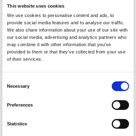
ladugårdar. Vitmossa är också ett förträffligt
This website uses cookies
förbandsmaterial, eftersom den innehåller ett svagt
We use cookies to personalise content and ads, to
antiseptiskt ämne.
provide social media features and to analyse our traffic.
We also share information about your use of our site with
Mosaik av myr och skog
our social media, advertising and analytics partners who
Naturreservatet Brurmossen består inte bara av
may combine it with other information that you’ve
mossar. Här finns också sankare och näringsrikare
provided to them or that they’ve collected from your use
kärr. Landskapet är en mosaik av våtmarker och skog
of their services.
av olika slag, från sumpgranskogar till tallskog på
hällmarker. Skogen är gammal och ganska opåverkad
av skogsbruk. Här finns tallar som är 300 år gamla
Consent
och granar som närmar sig 200. Flera av
Necessary
Selection
gammelskogens sällsynta lavar och mossor finns här.
Lunglav och aspgelélav är två exempel.
Fågellivet är det typiska för Dalslands myrar. Orrarna
Preferences
spelar här varje vår, ljungpipare och trana häckar.
Chansen är stor att man stöter upp en tjäder eller två
Statistics
i skogen.
Det omväxlande landskapet är tilltalande även för