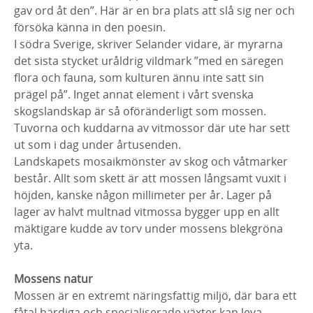
gav ord åt den”. Här är en bra plats att slå sig ner och
försöka känna in den poesin.
I södra Sverige, skriver Selander vidare, är myrarna
det sista stycket uråldrig vildmark ”med en säregen
flora och fauna, som kulturen ännu inte satt sin
prägel på”. Inget annat element i vårt svenska
skogslandskap är så oföränderligt som mossen.
Tuvorna och kuddarna av vitmossor där ute har sett
ut som i dag under årtusenden.
Landskapets mosaikmönster av skog och våtmarker
består. Allt som skett är att mossen långsamt vuxit i
höjden, kanske någon millimeter per år. Lager på
lager av halvt multnad vitmossa bygger upp en allt
mäktigare kudde av torv under mossens blekgröna
yta.
Mossens natur
Mossen är en extremt näringsfattig miljö, där bara ett
fåtal härdiga och specialiserade växter kan leva.