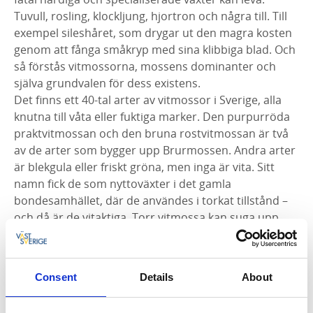
Tuvull, rosling, klockljung, hjortron och några till. Till
exempel sileshåret, som drygar ut den magra kosten
genom att fånga småkryp med sina klibbiga blad. Och
så förstås vitmossorna, mossens dominanter och
själva grundvalen för dess existens.
Det finns ett 40-tal arter av vitmossor i Sverige, alla
knutna till våta eller fuktiga marker. Den purpurröda
praktvitmossan och den bruna rostvitmossan är två
av de arter som bygger upp Brurmossen. Andra arter
är blekgula eller friskt gröna, men inga är vita. Sitt
namn fick de som nyttoväxter i det gamla
bondesamhället, där de användes i torkat tillstånd –
och då är de vitaktiga. Torr vitmossa kan suga upp
vätska motsvarande 20 gånger sin egen vikt, vilket är i
nivå med vad de så kallade superabsorbenter som
används i dagens högteknologiska blöjor klarar av.
Consent
Details
About
Inte konstigt att man bäddade barnsängar med torr
vitmossa förr i tiden, eller att den användes som strö i