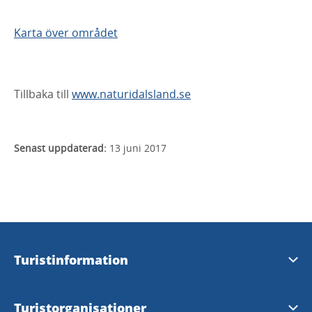
Karta över området
Tillbaka till
www.naturidalsland.se
Senast uppdaterad:
13 juni 2017
Turistinformation
Visit Dalsland Center
Turistorganisationer