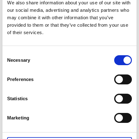
We also share information about your use of our site with
our social media, advertising and analytics partners who
September 2026
may combine it with other information that you’ve
provided to them or that they’ve collected from your use
MÅN
TIS
ONS
TORS
FRE
LÖR
SÖN
of their services.
31
1
2
3
4
5
6
Consent
7
8
9
10
11
12
13
Necessary
Selection
14
15
16
17
18
19
20
Preferences
21
22
23
24
25
26
27
28
29
30
1
2
3
4
Statistics
Marketing
Fre 11 Sep.
Lör 12 Sep.