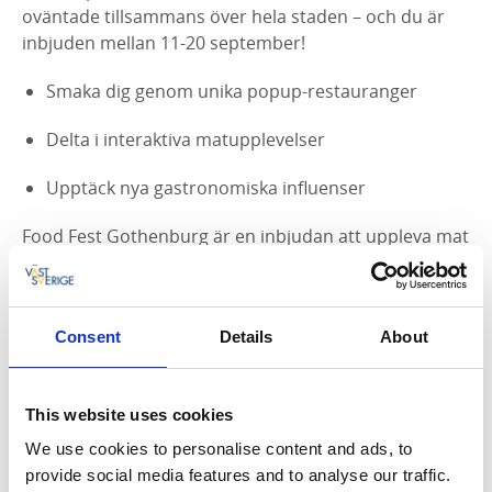
oväntade tillsammans över hela staden – och du är
inbjuden mellan 11-20 september!
Smaka dig genom unika popup-restauranger
Delta i interaktiva matupplevelser
Upptäck nya gastronomiska influenser
Food Fest Gothenburg är en inbjudan att uppleva mat
på ett sätt du aldrig gjort förut. Är du redo att smaka
något oanat?
Förbokning till aktiviteter på Food Fest Gothenburg
Consent
Details
About
2026 släpps i maj.
Vill du delta med din matidé på festivalen? Kontakta
This website uses cookies
Food Fest Gothenburg direkt på
info@foodfest.se
.
We use cookies to personalise content and ads, to
provide social media features and to analyse our traffic.