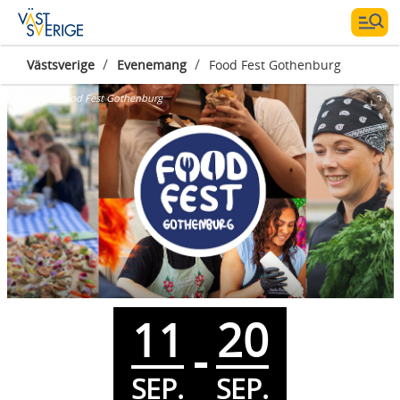
/
/
Västsverige
Evenemang
Food Fest Gothenburg
Fotograf:
Food Fest Gothenburg
11
20
-
SEP.
SEP.