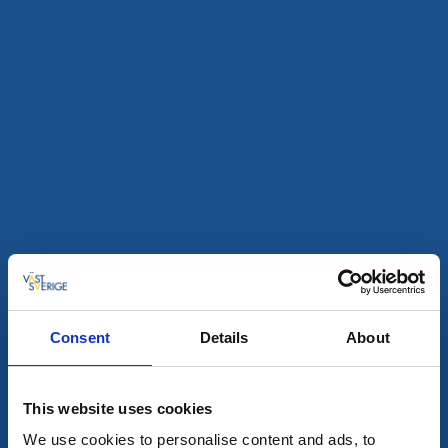
Konst och kultur
Lysekils Konsthall
Lysekil
Konstutställningar under sommaren & hösten 2026
6 aug - 19 dec
Läs mer
6
aug
Consent
Details
About
This website uses cookies
We use cookies to personalise content and ads, to