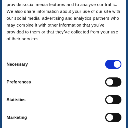
Konst och kultur
provide social media features and to analyse our traffic.
Konstutställning
We also share information about your use of our site with
our social media, advertising and analytics partners who
Grönskult, Fiskebäckskil
may combine it with other information that you’ve
Konstutställning Akvareller Ingrid Larsson på Skaftö
provided to them or that they’ve collected from your use
Hembygdsförenings museum
of their services.
6 aug - 16 aug
Läs mer
Consent
Necessary
Selection
6
aug
Preferences
Statistics
Marketing