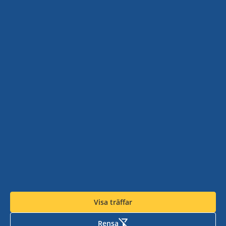
Turistrådet Västsverige AB
Tipsa om evenemang
Planera
Mediabank
Nyhetsbrev från Västsverige
Resa
Pressrum
Destinationer i Västsverige
Västtrafik - To Go Reseplanering
Redaktionen
Tillgänglighetsguide - TD
SJ
Turistrådet Västsverige AB
Göteborg
Visa träffar
VR
Integritetspolicy
Rensa