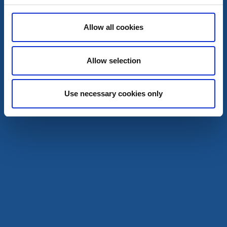
Konst och kultur
Utställningar och mässor
Allow all cookies
Native American Fashion
Göteborg
Allow selection
Ett möte med ursprungsamerikanska stilar och
traditioner
6 aug - 1 nov
Use necessary cookies only
Läs mer
6
aug