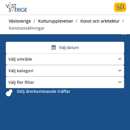
/
/
/
Västsverige
Kulturupplevelser
Konst och arkitektur
Konstutställningar
Välj datum
Välj område
Välj kategori
Konstutställningar i
Västsverige
Välj fler filter
Dölj återkommande träffar
Här hittar du aktuella
konstutställningar