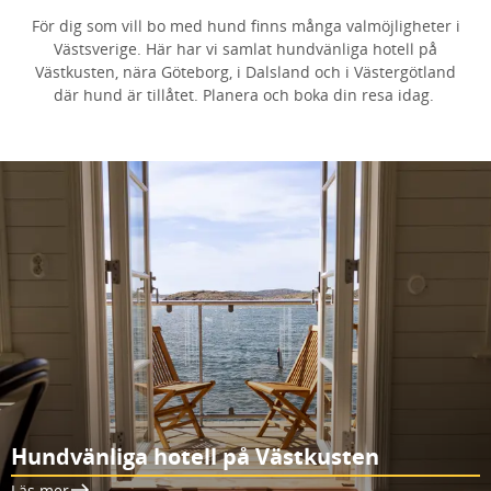
För dig som vill bo med hund finns många valmöjligheter i
Västsverige. Här har vi samlat hundvänliga hotell på
Västkusten, nära Göteborg, i Dalsland och i Västergötland
där hund är tillåtet. Planera och boka din resa idag.
Hundvänliga hotell på Västkusten
Läs mer