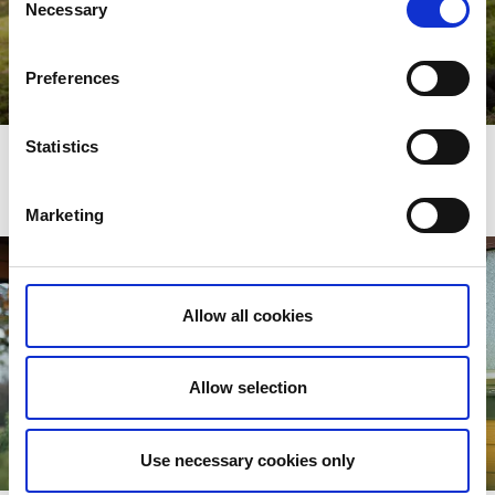
Necessary
Selection
Hundvändliga hotell i Dalsland
Preferences
Läs mer
Statistics
Marketing
Allow all cookies
Allow selection
Use necessary cookies only