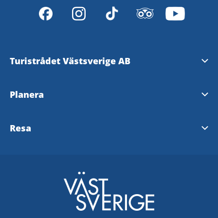
Turistrådet Västsverige AB
Tipsa om evenemang
Planera
Mediabank
Nyhetsbrev från Västsverige
Resa
Pressrum
Destinationer i Västsverige
Västtrafik - To Go Reseplanering
Redaktionen
Tillgänglighetsguide - TD
SJ
Turistrådet Västsverige AB
Göteborg
VR
Integritetspolicy