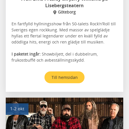
Lisebergsteatern
Göteborg
En fartfylld hyllningsshow från 50-talets Rock’n’Roll till
Sveriges egen rockkung. Med massor av spelglädje
hyllas ett flertal legendarer under en kväll fylld av
odödliga hits, energi och ren glädje till musiken.
I paketet ingår:
Showbiljett, del i dubbelrum,
frukostbuffé och avbeställningsskydd.
Till hemsidan
1-2 okt