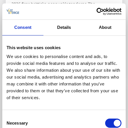
2026 firar brittiska poppunklegenderna The
Undertones sitt 50-årsjubileum med en omfattande
turné i Storbritannien och Europa. Med sig har det
legendariska punkreggaebandet Ruts DC – och de gör
Consent
Details
About
hela fyra spelningar i Sverige.
I paketet ingår:
Showbiljett, del i dubbelrum,
frukostbuffé och avbeställningsskydd.
This website uses cookies
We use cookies to personalise content and ads, to
Till hemsidan
provide social media features and to analyse our traffic.
We also share information about your use of our site with
our social media, advertising and analytics partners who
may combine it with other information that you’ve
provided to them or that they’ve collected from your use
25 Sep
of their services.
Consent
Necessary
Selection