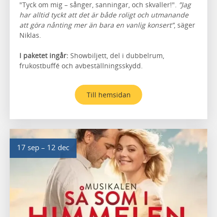
"Tyck om mig – sånger, sanningar, och skvaller!".
”Jag
har alltid tyckt att det är både roligt och utmanande
att göra nånting mer än bara en vanlig konsert”
, säger
Niklas.
I paketet ingår:
Showbiljett, del i dubbelrum,
frukostbuffé och avbeställningsskydd.
Till hemsidan
17 sep – 12 dec