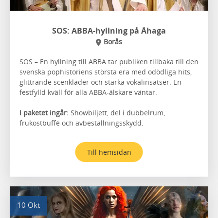
SOS: ABBA-hyllning på Åhaga
Borås
SOS – En hyllning till ABBA tar publiken tillbaka till den
svenska pophistoriens största era med odödliga hits,
glittrande scenkläder och starka vokalinsatser. En
festfylld kväll för alla ABBA-älskare väntar.
I paketet ingår:
Showbiljett, del i dubbelrum,
frukostbuffé och avbeställningsskydd.
Till hemsidan
10 Okt