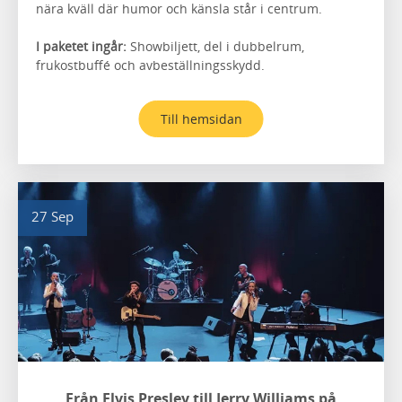
nära kväll där humor och känsla står i centrum.
I paketet ingår:
Showbiljett, del i dubbelrum,
frukostbuffé och avbeställningsskydd.
Till hemsidan
27 Sep
Från Elvis Presley till Jerry Williams på