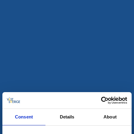
Konst och kultur
Utställning: FIKA! Från kafferep till en slät kopp
Nolhaga Slott
Utställning på det nyrenoverade Nolhaga slott mitt i
hjärtat av fikastaden Alingsås.
9 aug - 31 aug
Läs mer
9
aug
Consent
Details
About