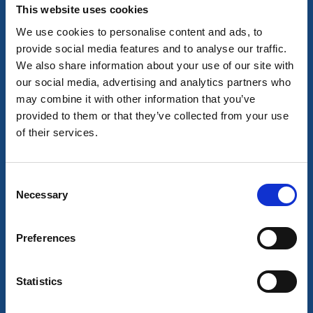
This website uses cookies
We use cookies to personalise content and ads, to
provide social media features and to analyse our traffic.
We also share information about your use of our site with
Utställningar och mässor
our social media, advertising and analytics partners who
Modellbyggarpodden – Utställning på Rydals
may combine it with other information that you’ve
museum
provided to them or that they’ve collected from your use
Rydal
of their services.
Plastmodeller, dioramor, modellfigurer, byggtips och
massor av inspiration.
Consent
9 aug - 20 sep
Necessary
Selection
Läs mer
Preferences
9
aug
Statistics