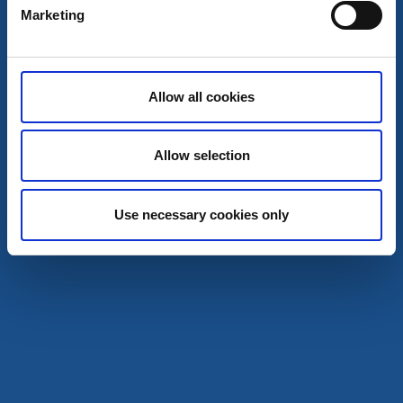
Marketing
Allow all cookies
Utställningar och mässor
Festival
Allow selection
Västerhavsveckan 2026
Från Kullaberg till Strömstad
Use necessary cookies only
En temavecka för havsmiljön
9 aug - 8 aug
Läs mer
9
aug