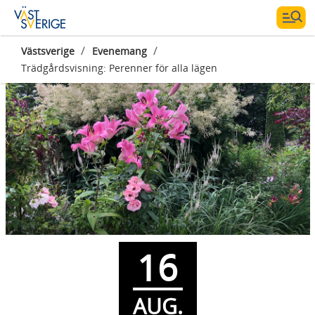
/
/
Västsverige
Evenemang
Trädgårdsvisning: Perenner för alla lägen
Fotograf:
Camilla Danielsson
16
AUG.