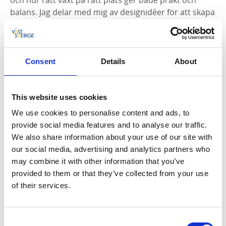
och hur rätt växt på rätt plats ger både prakt och
balans. Jag delar med mig av designidéer för att skapa
helhet och flöde genom trädgården,
färgkombinationer och former samt hur du kan bygga
upp intresse och struktur genom årstiderna.
Consent
Details
About
Du får också råd om plantering, etablering och
smarta skötselmetoder som gör det lättare att få en
långsiktigt välmående trädgård. Efter visningen kan
This website uses cookies
du ställa frågor och få personliga tips.
We use cookies to personalise content and ads, to
provide social media features and to analyse our traffic.
Innehåll:
We also share information about your use of our site with
our social media, advertising and analytics partners who
Hur du väljer perenner för olika ståndorter: sol,
may combine it with other information that you’ve
skugga, torrt och fuktigt
provided to them or that they’ve collected from your use
Designidéer med fokus på färg, form och struktur
of their services.
Hur du skapar intresse och variation genom hela
säsongen
Consent