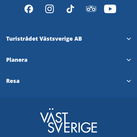
Turistrådet Västsverige AB
Tipsa om evenemang
Planera
Mediabank
Nyhetsbrev från Västsverige
Resa
Pressrum
Destinationer i Västsverige
Västtrafik - To Go Reseplanering
Redaktionen
Tillgänglighetsguide - TD
SJ
Turistrådet Västsverige AB
Göteborg
VR
Integritetspolicy