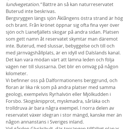
lundvegetation.”
Bättre än så kan naturreservatet
Buterud inte beskrivas.
Bergsryggen längs sjön Åklångens östra strand är hög
och brant. Från krönet öppnar sig ofta fina vyer över
sjön och Lianefjällets skogar på andra sidan. Platsen
som gett namn åt reservatet skymtar man däremot
inte. Buterud, med slussar, bebyggelse och till och
med järnvägshållplats, är en idyll vid Dalslands kanal.
Det kan vara mödan värt att lämna leden och följa
vägen ner till slussarna. Det blir en omväg på någon
kilometer.
Vi befinner oss på Dalformationens berggrund, och
floran är lika rik som på andra platser med samma
geologi, exempelvis Ryrhalvön eller Mjölkudden i
Forsbo. Skogsknipprot, myskmadra, sårläka och
trolldruva är bara några exempel. I norra delen av
reservatet växer idegran i stor mängd, kanske mer än
någon annanstans i Sveriges inland.
Vid gården Glyckshult, där terrängen tillfälligt planar