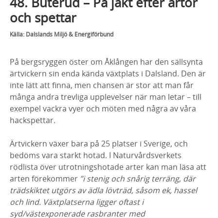
48. Buterud – På jakt efter ärtor
och spettar
Källa: Dalslands Miljö & Energiförbund
På bergsryggen öster om Åklången har den sällsynta
ärtvickern sin enda kända växtplats i Dalsland. Den är
inte lätt att finna, men chansen är stor att man får
många andra trevliga upplevelser när man letar – till
exempel vackra vyer och möten med några av våra
hackspettar.
Ärtvickern växer bara på 25 platser i Sverige, och
bedöms vara starkt hotad. I Naturvårdsverkets
rödlista över utrotningshotade arter kan man läsa att
arten förekommer
”i stenig och snårig terräng, där
trädskiktet utgörs av ädla lövträd, såsom ek, hassel
och lind. Växtplatserna ligger oftast i
syd/västexponerade rasbranter med