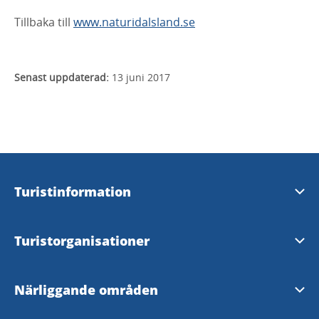
Tillbaka till
www.naturidalsland.se
Senast uppdaterad:
13 juni 2017
Turistinformation
Visit Dalsland Center
Turistorganisationer
Åmåls Turistbyrå
Visit Dalsland AB
Närliggande områden
Bengtsfors Turistbyrå