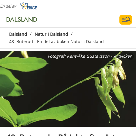
En del av
/
/
Dalsland
Natur i Dalsland
48. Buterud - En del av boken Natur i Dalsland
Fotograf:
Kent-Åke Gustavsson - Ärtvicker