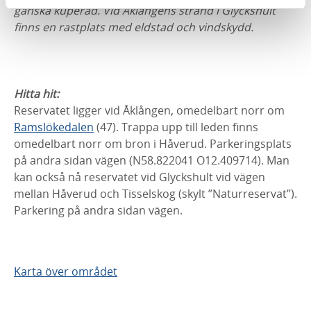
ganska kuperad. Vid Åklångens strand i Glyckshult
finns en rastplats med eldstad och vindskydd.
Hitta hit:
Reservatet ligger vid Åklången, omedelbart norr om
Ramslökedalen
(47). Trappa upp till leden finns
omedelbart norr om bron i Håverud. Parkeringsplats
på andra sidan vägen (N58.822041 O12.409714). Man
kan också nå reservatet vid Glyckshult vid vägen
mellan Håverud och Tisselskog (skylt ”Naturreservat”).
Parkering på andra sidan vägen.
Karta över området