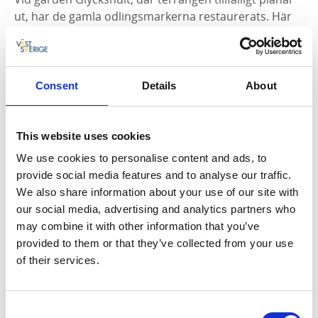
ut, har de gamla odlingsmarkerna restaurerats. Här
blommar nu åter Sankt Pers nycklar i de vackra
beteshagarna. Ärtvickern finns såvitt känt bara på en
plats i området, i norra delen och helt nära
vandringsleden. Det är en klättrande ärtväxt med
Consent
Details
About
blekgula blommor. Många lövskogsområden i
Dalsland har skyddats för hackspettarnas skull.
Buterud är ett av dem. Den ytterst sällsynta vitryggiga
This website uses cookies
hackspetten har – eller hade – ett av sina sista
We use cookies to personalise content and ads, to
svenska fästen i Dalsland, och den har häckat här.
provide social media features and to analyse our traffic.
Även gråspett har setts. Sannolikheten att få se någon
We also share information about your use of our site with
av dessa rariteter är ytterst liten, men en vårvandring
our social media, advertising and analytics partners who
i området bör ändå kunna bjuda på möten med fyra
may combine it with other information that you’ve
av Sveriges sju hackspettarter: större hackspett,
provided to them or that they’ve collected from your use
mindre hackspett, gröngöling och spillkråka.
of their services.
Hackspettar trummar på torra trädgrenar för att
markera sina revir och stilla vårmorgnar kan
signalerna höras långt. Ska man ut på
Consent