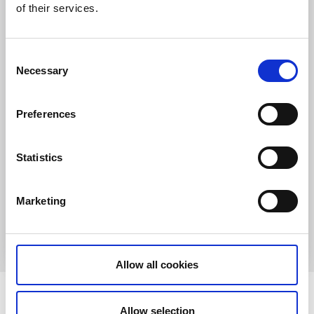
of their services.
Consent
Necessary
Selection
Preferences
Sport och hälsa
Kurser och föreläsningar
Yogahelg på Kajkanten
Statistics
Vrångö
En novemberhelg fylld av yoga, stillhet och
skärgårdsmagi på Kajkanten Vrångö.
Marketing
20 nov - 22 nov
Läs mer
Allow all cookies
Vad är en träningshelg?
Allow selection