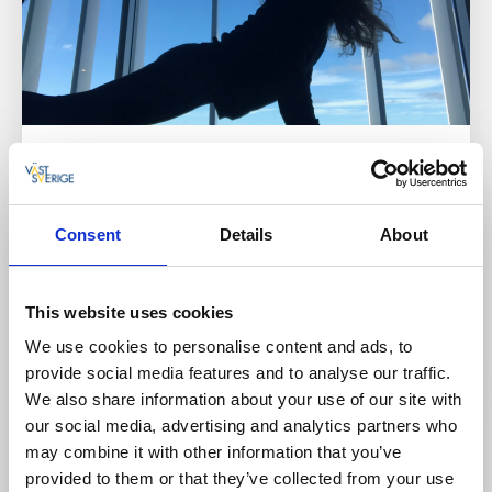
Sport och hälsa
Relax - Rebalance- Recharge - yogahelg på
TanumStrand
Consent
Details
About
Grebbestad
En helg med det lilla extra!
This website uses cookies
5 nov - 7 nov
We use cookies to personalise content and ads, to
Läs mer
provide social media features and to analyse our traffic.
We also share information about your use of our site with
20
our social media, advertising and analytics partners who
nov
may combine it with other information that you’ve
provided to them or that they’ve collected from your use