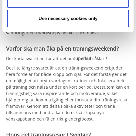
Under en träningshelg deltar du i olika träningspass och
aktiviteter som syftar till att förbättra din kondition och/eller
Use necessary cookies only
styrka, öka välbefinnandet och skapa en hälsosam livsstil.
Det kan inkludera allt från gruppträning och yoga till
vandringar och workshops om kost och hälsa.
Varför ska man åka på en träningsweekend?
Det korta svaret är; för att det är
superkul
såklart!
Det lite längre svaret är att en träningsweekend erbjuder
flera fördelar för både kropp och själ. För det första ger det
en möjlighet att bryta vardagens rutiner och fokusera helt
på träning och hälsa under en kort period. Dessutom kan en
träningshelg vara inspirerande och motiverande, vilket
hjälper dig att komma igång eller fortsätta din träningsresa
framöver. Genom att delta i olika aktiviteter och träna
tillsammans med andra kan du också skapa nya
vänskapsband och få en riktig energiboost.
Finns det träningsresor i Sverige?