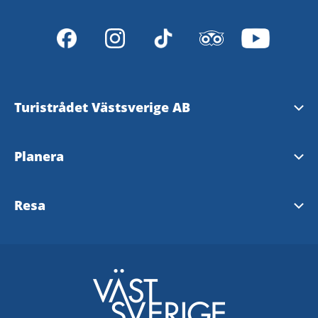
Turistrådet Västsverige AB
Tipsa om evenemang
Planera
Mediabank
Nyhetsbrev från Västsverige
Resa
Pressrum
Destinationer i Västsverige
Västtrafik - To Go Reseplanering
Redaktionen
Tillgänglighetsguide - TD
SJ
Turistrådet Västsverige AB
Göteborg