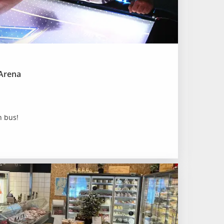
 Arena
h bus!