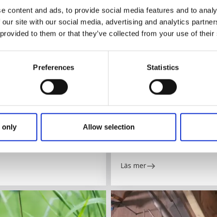
e content and ads, to provide social media features and to analy
 our site with our social media, advertising and analytics partn
 provided to them or that they’ve collected from your use of their
Preferences
Statistics
Shopping
Mbksyy Mobilservice
Åmål
 only
Allow selection
★
★
★
★
★
5.0
(142)
Trasig teknik? Reparera din mo
Läs mer