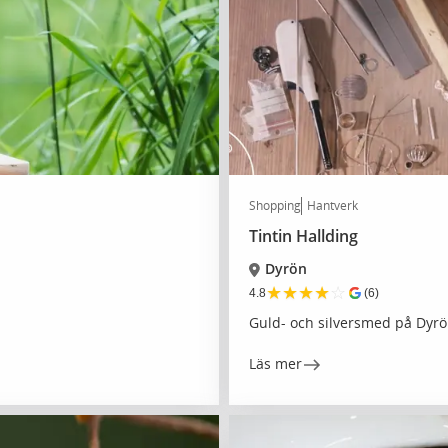
Shopping
Hantverk
Tintin Hallding
Dyrön
★
★
★
★
☆
4.8
(6)
Guld- och silversmed på Dyr
Läs mer