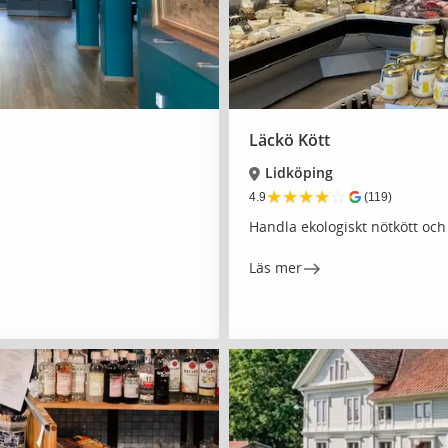
Läckö Kött
Lidköping
★
★
★
★
☆
4.9
(119)
Handla ekologiskt nötkött och
Läs mer