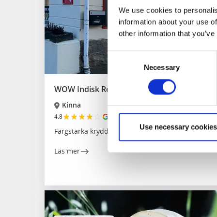
We use cookies to personalis
information about your use of
other information that you’ve
Consent
Necessary
Selection
WOW Indisk Restaurang
Kinna
★
★
★
★
☆
4.8
(299)
Use necessary cookies
Färgstarka kryddor från Indien.
Läs mer