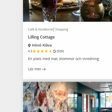
Café & Konditorier
Shopping
Lilling Cottage
Hönö Klåva
★
★
★
★
★
4.3
(526)
En plats med mat, blommor och inredning
Läs mer