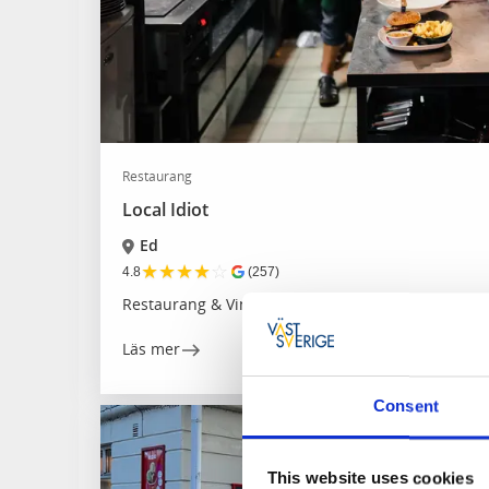
Restaurang
Local Idiot
Ed
★
★
★
★
☆
4.8
(257)
Restaurang & Vinhus
Läs mer
Consent
This website uses cookies