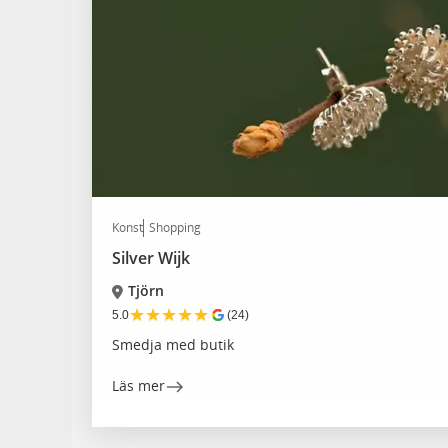
Konst
Shopping
Silver Wijk
Tjörn
★
★
★
★
★
5.0
(24)
Smedja med butik
Läs mer