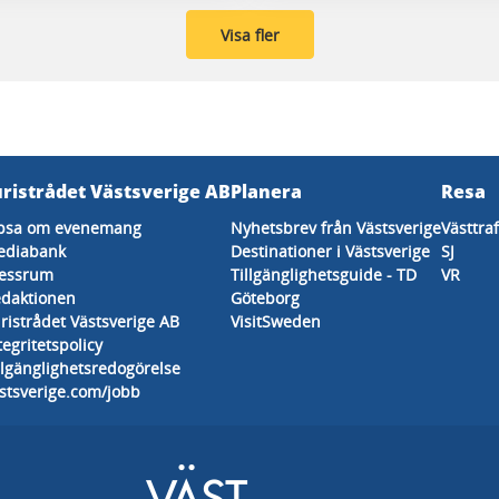
Visa fler
uristrådet Västsverige AB
Planera
Resa
psa om evenemang
Nyhetsbrev från Västsverige
Västtra
ediabank
Destinationer i Västsverige
SJ
essrum
Tillgänglighetsguide - TD
VR
daktionen
Göteborg
ristrådet Västsverige AB
VisitSweden
tegritetspolicy
llgänglighetsredogörelse
stsverige.com/jobb