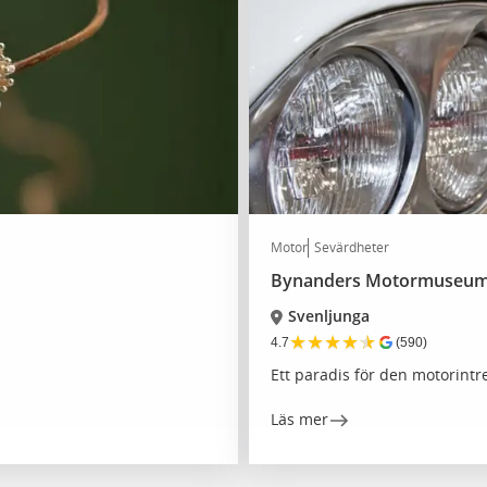
Motor
Sevärdheter
Bynanders Motormuseu
Svenljunga
★
★
★
★
★
4.7
(590)
Ett paradis för den motorint
Läs mer