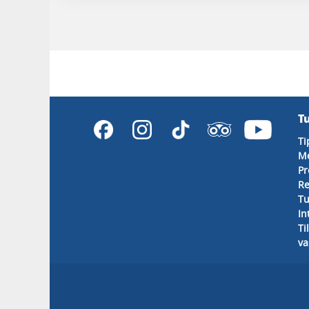
T
Ti
M
Pr
Re
Tu
In
Ti
va