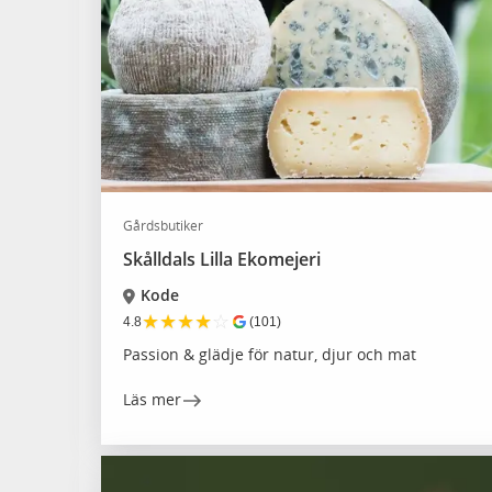
Gårdsbutiker
Skålldals Lilla Ekomejeri
Kode
★
★
★
★
☆
4.8
(101)
Passion & glädje för natur, djur och mat
Läs mer