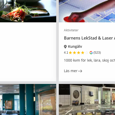
Aktiviteter
Barnens LekStad & Laser
Kungälv
★
★
★
★
☆
4.1
(523)
1000 kvm för lek, lära, skoj oc
Läs mer