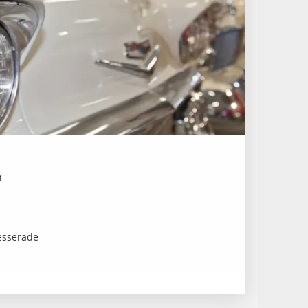
m
resserade