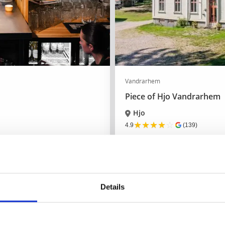
Vandrarhem
Piece of Hjo Vandrarhem
Hjo
★
★
★
★
☆
4.9
(139)
Åtta kilometer söder om Hjo
Läs mer
Details