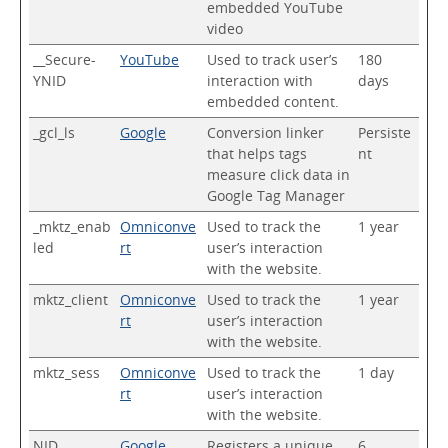
embedded YouTube
video
__Secure-
YouTube
Used to track user’s
180
YNID
interaction with
days
embedded content.
_gcl_ls
Google
Conversion linker
Persiste
that helps tags
nt
measure click data in
Google Tag Manager
_mktz_enab
Omniconve
Used to track the
1 year
led
rt
user’s interaction
with the website.
mktz_client
Omniconve
Used to track the
1 year
rt
user’s interaction
with the website.
mktz_sess
Omniconve
Used to track the
1 day
rt
user’s interaction
with the website.
NID
Google
Registers a unique
6