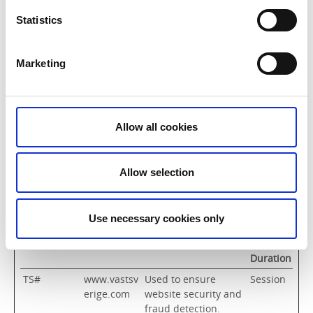
forecolor
Statistics
tinymce-
www.vastsv
Holds color settings
Persiste
custom-
erige.com
for tinyMCE forms
nt
colors-
Marketing
hilitecolor
Preferences (1)
Allow all cookies
Preference cookies enable a website to remember
information that changes the way the website
Allow selection
behaves or looks, like your preferred language or
the region that you are in.
Use necessary cookies only
Maximum
Name
Provider
Purpose
Storage
Duration
TS#
www.vastsv
Used to ensure
Session
erige.com
website security and
fraud detection.