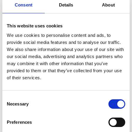
domain
Consent
Details
About
epi-cms-
www.vastsv
Provide load
Session
public-1-
erige.com
balancing
ext-got-
functionality.
This website uses cookies
adc-insert
We use cookies to personalise content and ads, to
initial-list-
www.vastsv
Used to build facet
Session
provide social media features and to analyse our traffic.
data
erige.com
filters on search
We also share information about your use of our site with
pages
our social media, advertising and analytics partners who
pageviewC
vastsverige.
Used to count
1 day
may combine it with other information that you’ve
ount
com
number of
provided to them or that they’ve collected from your use
pageviews during
one session.
of their services.
request-
www.vastsv
Used to keep filter
Session
model
erige.com
and search state
Consent
between navigation
Necessary
on site
Selection
tinymce-
www.vastsv
Holds color settings
Persiste
custom-
erige.com
for tinyMCE forms
nt
Preferences
colors-