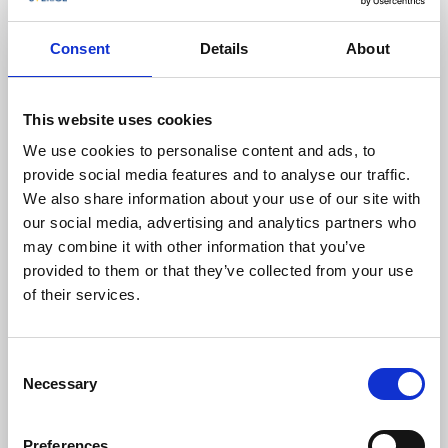
Consent
Details
About
This website uses cookies
We use cookies to personalise content and ads, to
Sammels Lantgård
provide social media features and to analyse our traffic.
Landvetter
We also share information about your use of our site with
our social media, advertising and analytics partners who
I plantskolan hos Sammels Lantgård kan du köpa
may combine it with other information that you’ve
lättodlade perenner, kryddväxter och ett mindre
provided to them or that they’ve collected from your use
utbud av bärbuskar. Det finns även ett sortiment av
of their services.
mer udda arter som varierar från år till år. Passa på
att spana in deras egna odlingar i den fina
besöksträdgården, och ta en kopp kaffe i det
sommaröppna kaféet.
Consent
Necessary
Selection
Till hemsidan
Preferences