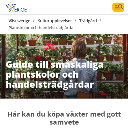
/
/
/
Västsverige
Kulturupplevelser
Trädgård
Plantskolor och handelsträdgårdar
Guide till småskaliga
plantskolor och
handelsträdgårdar
Här kan du köpa växter med gott
samvete