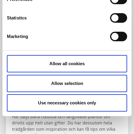
Statistics
Marketing
Allow all cookies
Allow selection
Känn Trädgården
Askim
Use necessary cookies only
Känn Trädgården är den lilla plantskolan i Göteborg
där du kan handla egenodlade perenner och lökar.
Här säljs bara robusta och långlivade plantor om
drivits upp helt utan gifter. Du har dessutom hela
trädgården som inspiration och kan få tips om vilka