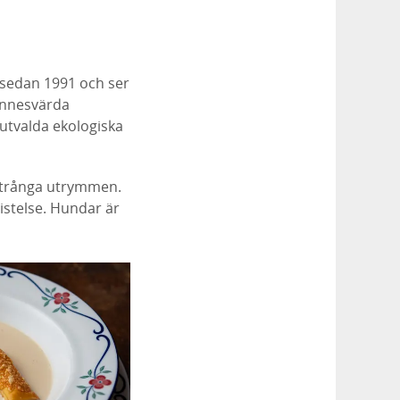
sedan 1991 och ser
innesvärda
 utvalda ekologiska
h trånga utrymmen.
vistelse. Hundar är