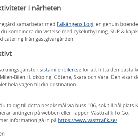
iviteter i närheten
aregård samarbetar med
Falkängens Logi
, en genuin boend
 du kombinera din vistelse med cykeluthyrning, SUP & kajak
 catering från gästgivargården.
ktivt
sökningstjänsten
sistamilenbilen.se
för att hitta den bästa
-Milen-Bilen i Lidköping, Götene, Skara och Vara. Den visar 
et hela vägen till din destination.
u ta dig till detta besöksmål via buss 106, sök till hållplats 
nerar antingen på webben eller i appen Västtrafik To Go.
r mer information gå in på
https://www.vasttrafik.se/
en