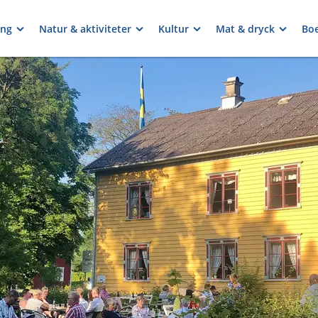
ng
Natur & aktiviteter
Kultur
Mat & dryck
Bo