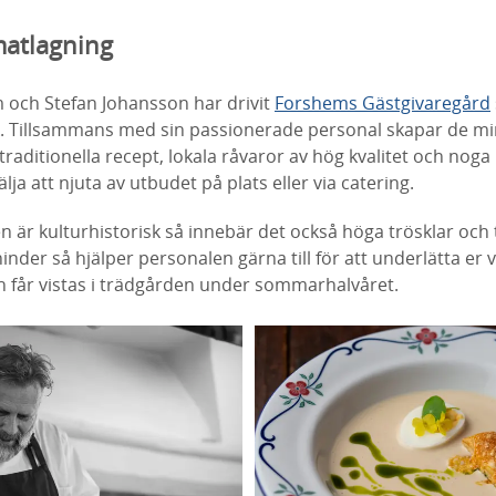
matlagning
 och Stefan Johansson har drivit
Forshems Gästgivaregård
k. Tillsammans med sin passionerade personal skapar de m
raditionella recept, lokala råvaror av hög kvalitet och noga
lja att njuta av utbudet på plats eller via catering.
n är kulturhistorisk så innebär det också höga trösklar oc
nder så hjälper personalen gärna till för att underlätta er 
 får vistas i trädgården under sommarhalvåret.