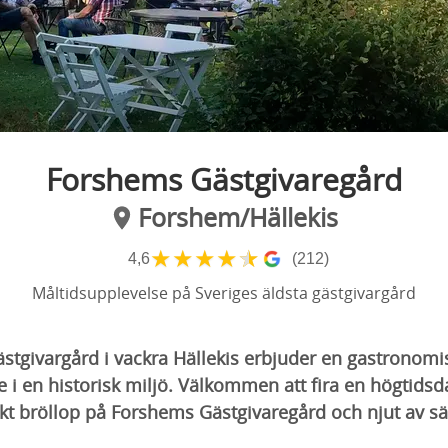
Forshems Gästgivaregård
Forshem/Hällekis
★
★
★
★
★
4,6
(212)
Måltidsupplevelse på Sveriges äldsta gästgivargård
ästgivargård i vackra Hällekis erbjuder en gastronomi
 i en historisk miljö. Välkommen att fira en högtidsda
skt bröllop på Forshems Gästgivaregård och njut av s