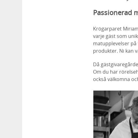
Passionerad 
Krögarparet Miriam
varje gäst som uni
matupplevelser på t
produkter. Ni kan vä
Då gästgivaregårde
Om du har rörelsehi
också välkomna och