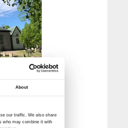
 med en exklusiv
About
st bordsbokning.
alla råvaror
nativ finns även
nformation
.
se our traffic. We also share
ers who may combine it with