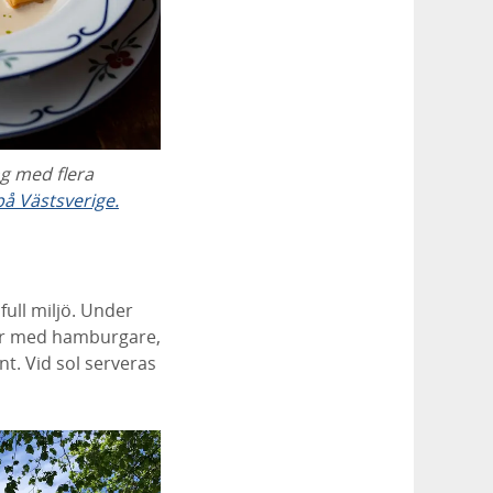
ng med flera
å Västsverige.
full miljö. Under
fär med hamburgare,
nt. Vid sol serveras