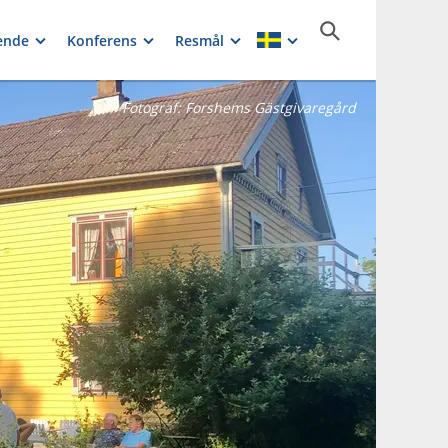
ende
Konferens
Resmål
Fotograf:
Forshems Gästgivaregård