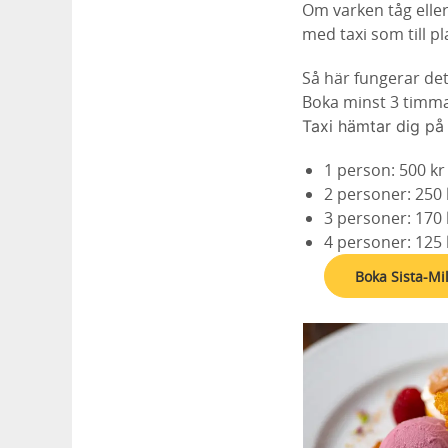
Om varken tåg eller
med taxi som till pl
Så här fungerar det
Boka minst 3 timma
Taxi hämtar dig på 
1 person: 500 kr
2 personer: 250
3 personer: 170
4 personer: 125
Boka Sista-Mi