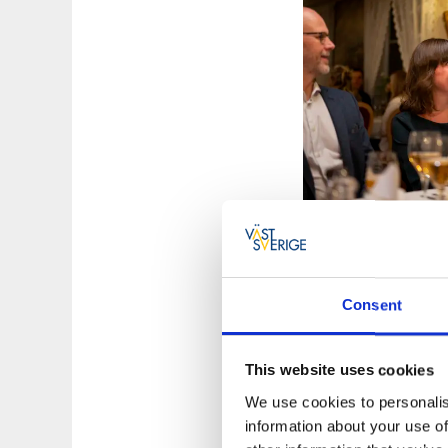
Vårens ramslökstid
Consent
överraskningsmeny 
Under advent serve
hämtas lokalt och re
This website uses cookies
catering, avhämtni
We use cookies to personalis
information about your use of