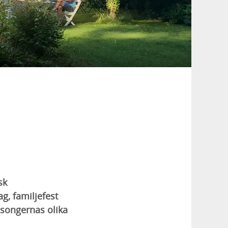
sk
g, familjefest
äsongernas olika