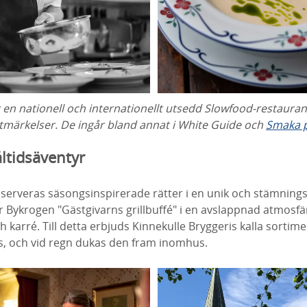
 en nationell och internationellt utsedd Slowfood-restaura
utmärkelser. De ingår bland annat i White Guide och
Smaka p
ltidsäventyr
 serveras säsongsinspirerade rätter i en unik och stämnings
Bykrogen "Gästgivarns grillbuffé" i en avslappnad atmos
 karré. Till detta erbjuds Kinnekulle Bryggeris kalla sortime
s, och vid regn dukas den fram inomhus.