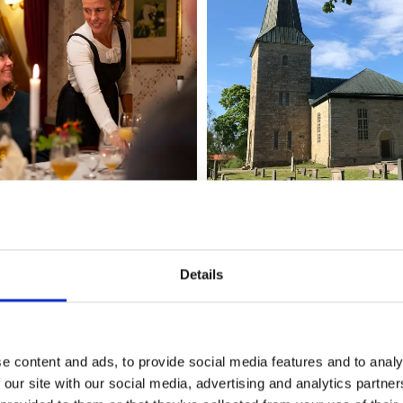
 och smakrika höstsäsong erbjuder en slowfood-upplevelse
Details
i en fyratimmars sittning. Begränsat antal gäster och enda
ras ett gourmetjulbord med närmare 100 anrättningar, där 
cepten är traditionella. För dig som vill ha ett enklare alter
ng och lunchjulbord.
Se hemsidan för öppettider och mer i
e content and ads, to provide social media features and to analy
 our site with our social media, advertising and analytics partn