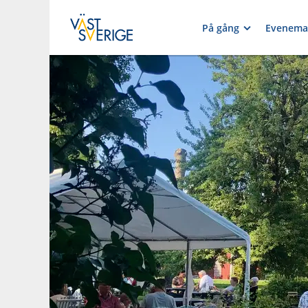
På gång
Evenema