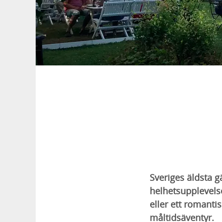
Sveriges äldsta g
helhetsupplevelse
eller ett romanti
måltidsäventyr.