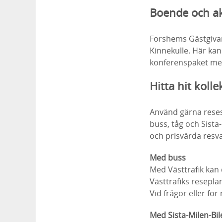
Boende och akt
Forshems Gästgiv
Kinnekulle. Här kan
konferenspaket med
Hitta hit kolle
Använd gärna rese
buss, tåg och Sista
och prisvärda resval
Med buss
Med Västtrafik kan d
Västtrafiks resepla
Vid frågor eller fö
Med Sista-Milen-Bil