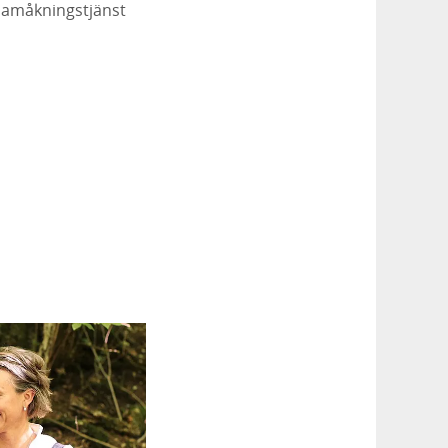
 samåkningstjänst