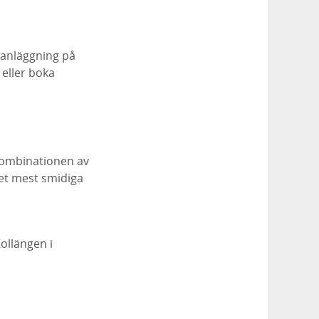
eanläggning på
 eller boka
 kombinationen av
det mest smidiga
Kollängen i