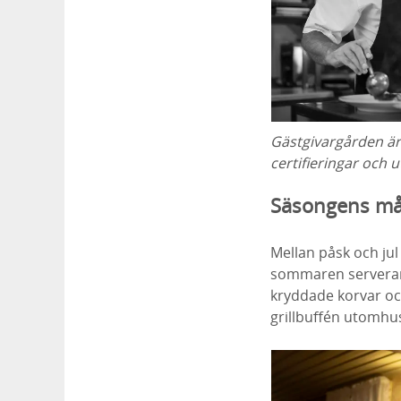
Gästgivargården är
certifieringar och 
Säsongens må
Mellan påsk och jul
sommaren serverar 
kryddade korvar och
grillbuffén utomhu