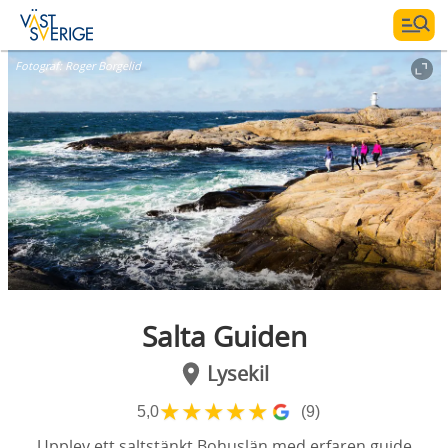
Fotograf:
Roger Borgelid
Salta Guiden
Lysekil
★
★
★
★
★
5,0
(9)
Upplev ett saltstänkt Bohuslän med erfaren guide