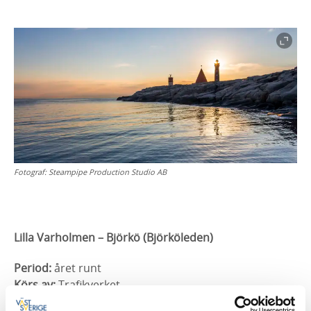
Fotograf:
Steampipe Production Studio AB
Lilla Varholmen – Björkö (Björköleden)
Period:
året runt
Körs av:
Trafikverket
Tidtabell:
hittar du
här
.