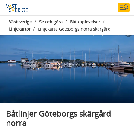
/
/
/
Västsverige
Se och göra
Båtupplevelser
/
Linjekartor
Linjekarta Göteborgs norra skärgård
Fotograf:
Jonas Ingman
Båtlinjer Göteborgs skärgård
norra