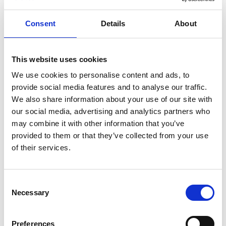
Biljetter/förbokning:
gratis, ingen förbokning krävs.
Cykel:
medtages kostnadsfritt
Consent
Details
About
Tillgänglighet:
vägfärja
This website uses cookies
Lilla Varholmen – Hönö (Hönölede
n)
We use cookies to personalise content and ads, to
provide social media features and to analyse our traffic.
Period:
året runt
We also share information about your use of our site with
Körs av:
Trafikverket
our social media, advertising and analytics partners who
Tidtabell:
hittar du
här
.
may combine it with other information that you’ve
Biljett/förbokning:
gratis, ingen förbokning krävs.
provided to them or that they’ve collected from your use
Cykel:
medtages kostnadsfritt
of their services.
Tillgänglighet:
vägfärja
Consent
Necessary
Selection
296 Öckerö – Kalvsund – Framnäs, Björkö – Grötö
Period:
året runt
Preferences