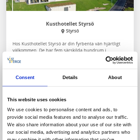
Kusthotellet Styrsö
Styrsö
Hos Kusthotellet Styrsö är din fyrbenta vän hjärtligt
välkommen. De har fem särskilda hundrum i
standardkategori med utsikt mot skogen. Hundar är
även välkomna i en särskild del av restaurangen i mån
av plats. Under den varma säsongen är ni självklart
välkomna att sitta på uteplatsen med ljuvlig havsutsikt
Consent
Details
About
tillsammans med er hund.
För hunden:
Hundbädd, mat- och vattenskålar
This website uses cookies
We use cookies to personalise content and ads, to
Till hemsidan
provide social media features and to analyse our traffic.
We also share information about your use of our site with
our social media, advertising and analytics partners who
may combine it with other information that you’ve