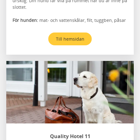
urskog. Din hund får vila på rummet när du är inne på
slottet.
För hunden:
mat- och vattenskålar, filt, tuggben, påsar
Till hemsidan
Quality Hotel 11