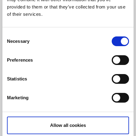
provided to them or that they’ve collected from your use
of their services.
Consent
Necessary
Selection
Preferences
Good Morning Hotels Mölndal
Mölndal
Statistics
Bo på Good Morning Hotels Mölndal med din hund.
Här är nära till stadens puls och trevliga
Marketing
promenadstråk. Det går bra att ta med din fyrfota vän
till frukosten.
För hunden:
goodiebag, mat- och vattenskålar
Allow all cookies