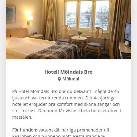
Hotell Mölndals Bro
Mölndal
På Hotel Mölndals Bro bor du bekvämt i något de 45
ljusa och vackert inredda rummen. Det 4-stjärniga
hotellet erbjuder bra komfort med sköna sängar och
stor frukost. Din hund får vistas i hela hotellet utom i
matsalen.
För hunden:
vattenskål, härliga promenader till
Kvarnbyn och Gunnebo Slott, Restaurang Roy