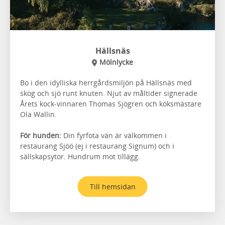
Hällsnäs
Mölnlycke
Bo i den idylliska herrgårdsmiljön på Hällsnäs med
skog och sjö runt knuten. Njut av måltider signerade
Årets kock-vinnaren Thomas Sjögren och köksmästare
Ola Wallin.
För hunden:
Din fyrfota vän är välkommen i
restaurang Sjöö (ej i restaurang Signum) och i
sällskapsytor. Hundrum mot tillägg.
Till hemsidan