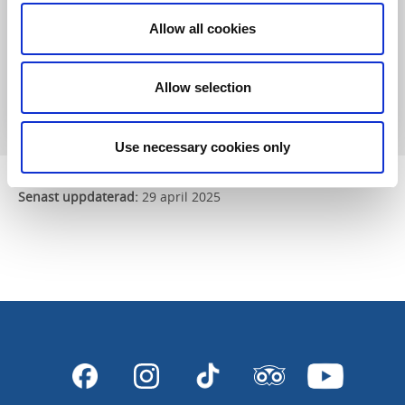
Pris:
1255 kr/natt för 1 person
Allow all cookies
Läs mer och boka
Allow selection
Use necessary cookies only
Senast uppdaterad:
29 april 2025