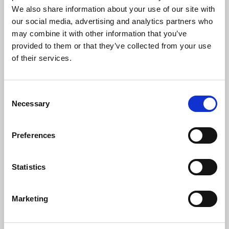
We also share information about your use of our site with
our social media, advertising and analytics partners who
may combine it with other information that you’ve
provided to them or that they’ve collected from your use
of their services.
Söndagspaket hos Skärgårdshotellet
Consent
Hönö, Göteborgs skärgård
Necessary
Selection
Förläng helgen och starta veckan med en mysig
vistelse i Göteborgs norra Skärgård. Strosa runt i
Preferences
butiker och njut av lugnet. När ni har checkat in på
rummet väntar Skafferiets räkmacka redo att avnjutas
när ni önskar, till det ett glas bubbel.
Statistics
Söndagsdealen inkluderar:
Övernattning i dubbelrum
Marketing
Frukost
Räkmacka med ett glas bubbel