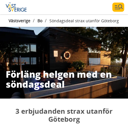
/
/
Västsverige
Bo
Söndagsdeal strax utanför Göteborg
Förläng helgen med en
söndagsdeal
3 erbjudanden strax utanför
Göteborg