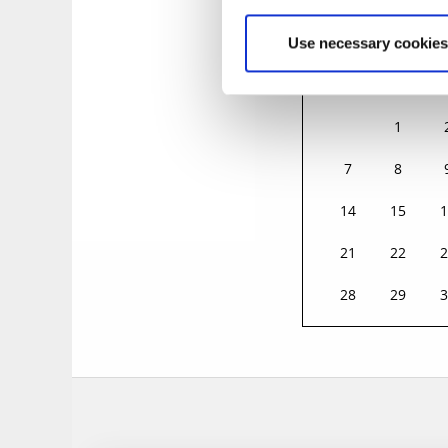
S
Use necessary cookies
MÅN
TIS
O
31
1
7
8
14
15
1
21
22
2
28
29
3