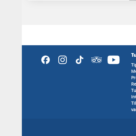
T
Ti
M
Pr
Re
Tu
In
Ti
va