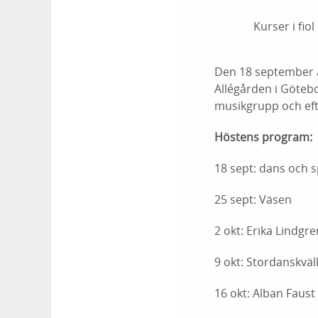
Kurser i fi
Den 18 september ä
Allégården i Götebo
musikgrupp och efte
Höstens program:
18 sept: dans och sp
25 sept: Väsen
2 okt:
Erika Lindgre
9 okt: Stordanskvä
16 okt: Alban Faus