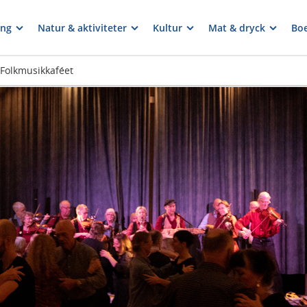
ng
Natur & aktiviteter
Kultur
Mat & dryck
Bo
 Folkmusikkaféet