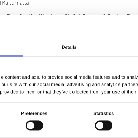
l Kulturnatta
en Tron Streffen Westberg, Ole Erik Feragen & Per Ivar Ta
rchestra (balkanmusik)
Details
ans
Minifestival
e content and ads, to provide social media features and to analy
k
 our site with our social media, advertising and analytics partn
 provided to them or that they’ve collected from your use of their
on om evenemangen v g se
www.folkmusikkafeet.se
Preferences
Statistics