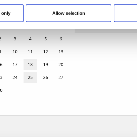
eptember 2026
Fre 18 Sep.
 only
Allow selection
NS
TORS
FRE
LÖR
SÖN
Fre 25 Sep.
2
3
4
5
6
9
10
11
12
13
6
17
18
19
20
3
24
25
26
27
0
1
2
3
4