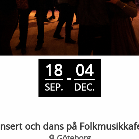
18
04
-
SEP.
DEC.
nsert och dans på Folkmusikkaf
Göteborg