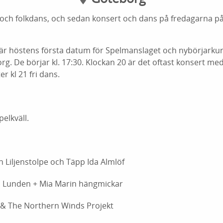
ol och folkdans, och sedan konsert och dans på fredagarna på
r höstens första datum för Spelmanslaget och nybörjarkur
rg. De börjar kl. 17:30. Klockan 20 är det oftast konsert me
r kl 21 fri dans.
elkväll.
n Liljenstolpe och Täpp Ida Almlöf
ll Lunden + Mia Marin hängmickar
t & The Northern Winds Projekt