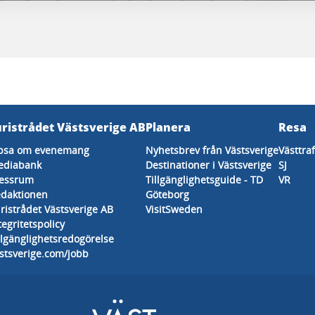
uristrådet Västsverige AB
Planera
Resa
psa om evenemang
Nyhetsbrev från Västsverige
Västtra
ediabank
Destinationer i Västsverige
SJ
essrum
Tillgänglighetsguide - TD
VR
daktionen
Göteborg
ristrådet Västsverige AB
VisitSweden
tegritetspolicy
llgänglighetsredogörelse
stsverige.com/jobb