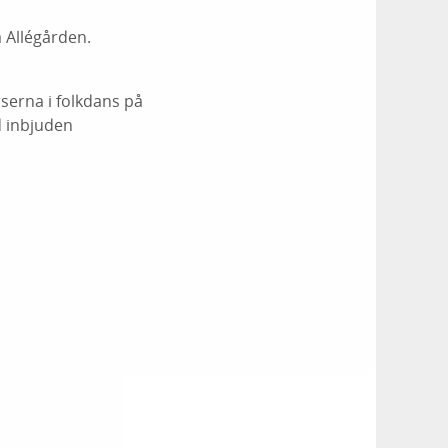
 Allégården.
serna i folkdans på
d inbjuden