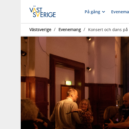
På gång
Evenema
/
/
Västsverige
Evenemang
Konsert och dans på