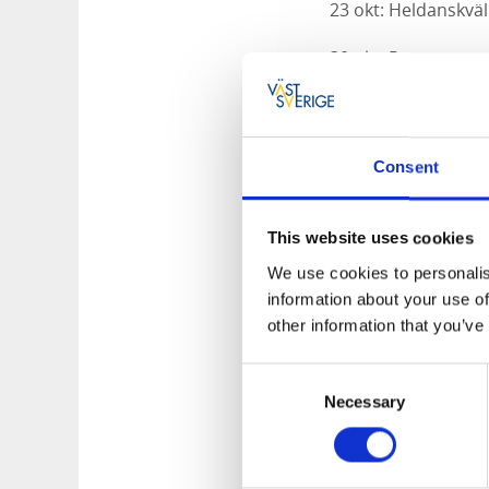
23 okt: Heldanskväl
30 okt: Rörosgrupp
6 nov: HSM
13 nov: Lele Lele O
Consent
20 nov: Spel och D
This website uses cookies
27 nov: Folk Youth 
We use cookies to personalis
4 dec: Midvinterfôl
information about your use of
other information that you’ve
För mer informati
Consent
Necessary
Selection