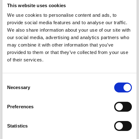
This website uses cookies
Cykelturen passerar också den imponerande Oscar
Fredriks kyrka – Göteborgs mest spektakulära gotiska
We use cookies to personalise content and ads, to
kyrka – innan ni når Andra Långgatan, stadens
provide social media features and to analyse our traffic.
pulserande hipsterkvarter fyllt av liv och kreativ
We also share information about your use of our site with
energi.
our social media, advertising and analytics partners who
may combine it with other information that you’ve
provided to them or that they’ve collected from your use
of their services.
Consent
Necessary
Selection
Preferences
Statistics