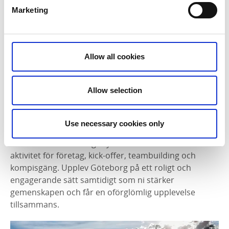
Marketing
Allow all cookies
Allow selection
Trampvänlig gruppaktivitet
Use necessary cookies only
Bike Tour Gothenburgs cykeltur är en utmärkt
aktivitet för företag, kick-offer, teambuilding och
kompisgäng. Upplev Göteborg på ett roligt och
engagerande sätt samtidigt som ni stärker
gemenskapen och får en oförglömlig upplevelse
tillsammans.