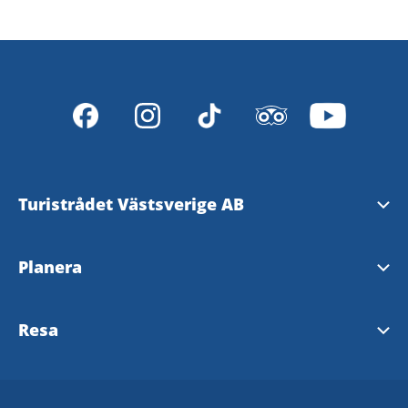
Turistrådet Västsverige AB
Tipsa om evenemang
Planera
Mediabank
Nyhetsbrev från Västsverige
Resa
Pressrum
Destinationer i Västsverige
Västtrafik - To Go Reseplanering
Redaktionen