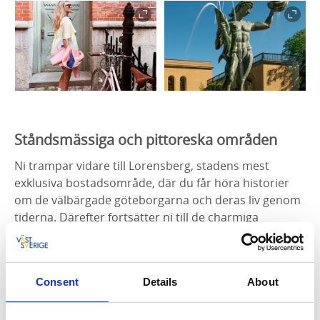
Ståndsmässiga och pittoreska områden
Ni trampar vidare till Lorensberg, stadens mest
exklusiva bostadsområde, där du får höra historier
om de välbärgade göteborgarna och deras liv genom
tiderna. Därefter fortsätter ni till de charmiga
kvarteren i Vasastan och Haga, kända för sin
pittoreska arkitektur, mysiga atmosfär och rika
cafékultur.
Consent
Details
About
Sedan går turen genom Linné, ett stadsdel berömd
för sina vackra byggnader och populära restauranger.