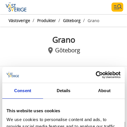
/
/
/
Västsverige
Produkter
Göteborg
Grano
Grano
Göteborg
Kontaktinformation
Grano
Vasagatan 32
Consent
Details
About
411 24 Göteborg
Telefon:
031 69 50 69
E-post:
info@granogbg.se
This website uses cookies
Hemsida:
granogbg.se/
We use cookies to personalise content and ads, to
provide social media features and to analyse our traffic.