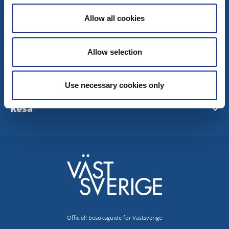
Allow all cookies
Turistrådet Västsverige AB
Allow selection
Tipsa om evenemang
Planera
Use necessary cookies only
Mediabank
Nyhetsbrev från Västsverige
Resa
Pressrum
Destinationer i Västsverige
Västtrafik - To Go Reseplanering
Redaktionen
Tillgänglighetsguide - TD
SJ
Turistrådet Västsverige AB
Göteborg
VR
Integritetspolicy
VisitSweden
Officiell besöksguide för Västsverige
Tillgänglighetsredogörelse