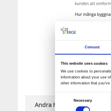
kunden att omforma
Hur många byggnade
– Ingen aning, det 
byggnader. Men kan
Nämn några av dem
Consent
–
Universeum
(200
Universeum därför a
This website uses cookies
fantastiskt. Det är 
Och nästan allt inut
We use cookies to personalis
huset. Öijared tycke
information about your use of
färgrikedom och si
other information that you’ve
Consent
Necessary
Selection
Andra har också läst: