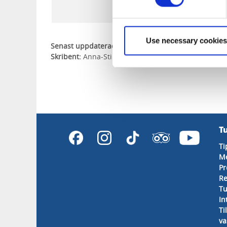
Use necessary cookies
Senast uppdaterad:
17 mars 2016
Skribent:
Anna-Stina Lindén Ivarsson
T
Ti
M
Pr
Re
Tu
In
Ti
va