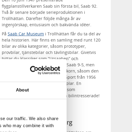
flygplanstillverkaren Saab sin första bil, Saab 92.
Två år senare började serieproduktionen i
Trollhättan. Därefter följde många år av
ingenjörskap, entusiasm och bakvända idéer.
På
Saab Car Museum
i Trollhättan får du ta del av
hela historien. Här finns en samling med runt 120
bilar av olika kategorier, såsom prototyper,
provbilar, tjänstebilar och tävlingsbilar. Givetvis
hittar du klassiker som ”Ursaaben” och
prestigevagnarna Saab 9-4X och Saab 9-5, men
här finns även några riktiga guldkorn, såsom den
tvåsitsiga Saab 94 Sonett Super Sport från 1956
som bara tillverkades i sex exemplar. En
annorlunda nostalgitripp för dig som
About
designälskare – ett måste för alla bilintresserade!
se our traffic. We also share
World of Volvo i Göteborg
ers who may combine it with