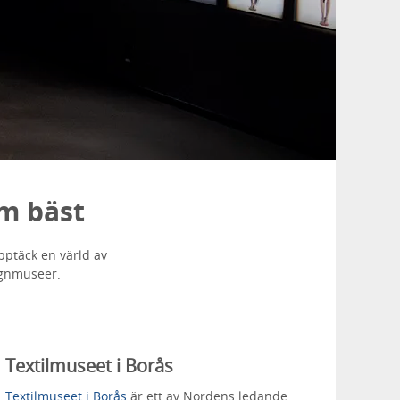
om bäst
pptäck en värld av
ignmuseer.
Textilmuseet i Borås
Textilmuseet i Borås
är ett av Nordens ledande