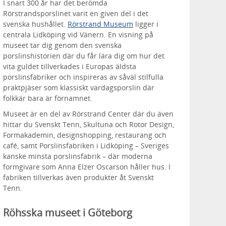
I snart 300 år har det berömda
Rörstrandsporslinet varit en given del i det
svenska hushållet.
Rörstrand Museum
ligger i
centrala Lidköping vid Vänern. En visning på
museet tar dig genom den svenska
porslinshistorien där du får lära dig om hur det
vita guldet tillverkades i Europas äldsta
porslinsfabriker och inspireras av såväl stilfulla
praktpjäser som klassiskt vardagsporslin där
folkkär bara är förnamnet.
Museet är en del av Rörstrand Center där du även
hittar du Svenskt Tenn, Skultuna och Rotor Design,
Formakademin, designshopping, restaurang och
café, samt Porslinsfabriken i Lidköping – Sveriges
kanske minsta porslinsfabrik – där moderna
formgivare som Anna Elzer Oscarson håller hus. I
fabriken tillverkas även produkter åt Svenskt
Tenn.
Röhsska museet i Göteborg