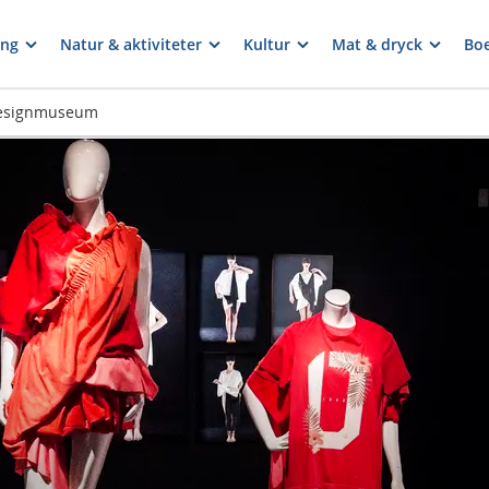
ng
Natur & aktiviteter
Kultur
Mat & dryck
Bo
esignmuseum