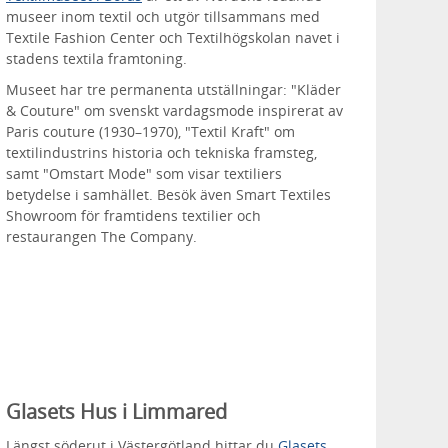
museer inom textil och utgör tillsammans med
Textile Fashion Center och Textilhögskolan navet i
stadens textila framtoning.
Museet har tre permanenta utställningar: "Kläder
& Couture" om svenskt vardagsmode inspirerat av
Paris couture (1930–1970), "Textil Kraft" om
textilindustrins historia och tekniska framsteg,
samt "Omstart Mode" som visar textiliers
betydelse i samhället. Besök även Smart Textiles
Showroom för framtidens textilier och
restaurangen The Company.
Glasets Hus i Limmared
Längst söderut i Västergötland hittar du
Glasets