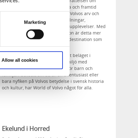
World of Volvo
är en plats där berättelsen om
 services.
Volvo får liv och där både historia och framtid
möts. Här kan besökare utforska Volvos arv och
visioner genom interaktiva utställningar,
Marketing
spännande aktiviteter och unika upplevelser. Med
fokus på hållbarhet och innovation är detta mer
än bara ett museum – det är en destination som
inspirerar och engagerar.
Anläggningen, som ligger centralt beläget i
Allow all cookies
Göteborg, erbjuder en modern miljö med
restaurang, butik och områden för barn och
familjer. Oavsett om du är en bilentusiast eller
bara nyfiken på Volvos betydelse i svensk historia
och kultur, har World of Volvo något för alla.
Ekelund i Horred