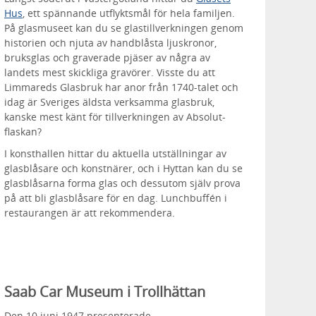
Hus
, ett spännande utflyktsmål för hela familjen.
På glasmuseet kan du se glastillverkningen genom
historien och njuta av handblåsta ljuskronor,
bruksglas och graverade pjäser av några av
landets mest skickliga gravörer. Visste du att
Limmareds Glasbruk har anor från 1740-talet och
idag är Sveriges äldsta verksamma glasbruk,
kanske mest känt för tillverkningen av Absolut-
flaskan?
I konsthallen hittar du aktuella utställningar av
glasblåsare och konstnärer, och i Hyttan kan du se
glasblåsarna forma glas och dessutom själv prova
på att bli glasblåsare för en dag. Lunchbuffén i
restaurangen är att rekommendera.
Saab Car Museum i Trollhättan
Den 10 juni 1947 presenterade