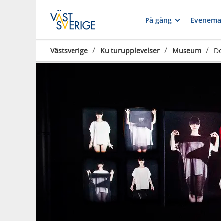
På gång
Evenema
/
/
/
Västsverige
Kulturupplevelser
Museum
D