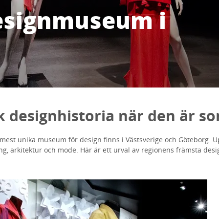
esignmuseum i
 designhistoria när den är s
mest unika museum för design finns i Västsverige och Göteborg. U
ng, arkitektur och mode. Här är ett urval av regionens främsta des