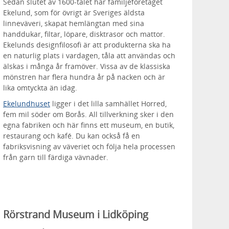
Sedan slutet av 1600-talet har familjeföretaget
Ekelund, som för övrigt är Sveriges äldsta
linneväveri, skapat hemlängtan med sina
handdukar, filtar, löpare, disktrasor och mattor.
Ekelunds designfilosofi är att produkterna ska ha
en naturlig plats i vardagen, tåla att användas och
älskas i många år framöver. Vissa av de klassiska
mönstren har flera hundra år på nacken och är
lika omtyckta än idag.
Ekelundhuset
ligger i det lilla samhället Horred,
fem mil söder om Borås. All tillverkning sker i den
egna fabriken och här finns ett museum, en butik,
restaurang och kafé. Du kan också få en
fabriksvisning av väveriet och följa hela processen
från garn till färdiga vävnader.
Rörstrand Museum i Lidköping