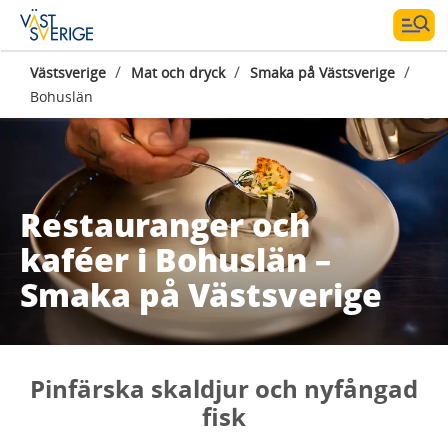
/
/
/
Västsverige
Mat och dryck
Smaka på Västsverige
Bohuslän
Restauranger och
kaféer i Bohuslän –
Smaka på Västsverige
Pinfärska skaldjur och nyfångad
fisk