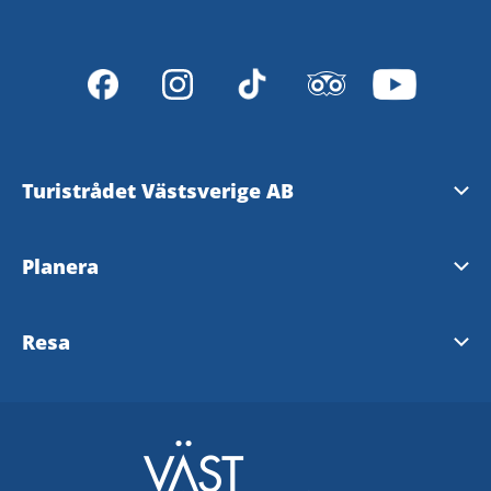
Turistrådet Västsverige AB
Tipsa om evenemang
Planera
Mediabank
Nyhetsbrev från Västsverige
Resa
Pressrum
Destinationer i Västsverige
Västtrafik - To Go Reseplanering
Redaktionen
Tillgänglighetsguide - TD
SJ
Turistrådet Västsverige AB