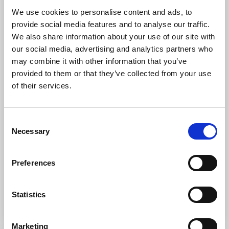
We use cookies to personalise content and ads, to
provide social media features and to analyse our traffic.
We also share information about your use of our site with
our social media, advertising and analytics partners who
may combine it with other information that you’ve
Everts Sjöbod
provided to them or that they’ve collected from your use
Grebbestad
of their services.
Här bjuds du på pinfärska skaldjur med havet som
närmaste granne. Testa en ostronprovning eller varför
inte en hummersafari när det är säsong.
Consent
Necessary
Selection
Missa inte:
Lära dig öppna ostron
Preferences
Till hemsidan
Statistics
Marketing