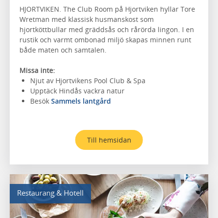
HJORTVIKEN. The Club Room på Hjortviken hyllar Tore
Wretman med klassisk husmanskost som
hjortköttbullar med gräddsås och rårörda lingon. I en
rustik och varmt ombonad miljö skapas minnen runt
både maten och samtalen.
Missa inte:
Njut av Hjortvikens Pool Club & Spa
Upptäck Hindås vackra natur
Besök
Sammels lantgård
Till hemsidan
Restaurang & Hotell