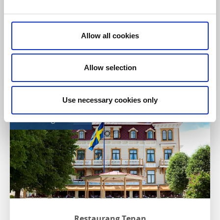
Missa inte:
Hyr en cykel och ta en tur runt vackra Donsö
Allow all cookies
Till hemsidan
Allow selection
Use necessary cookies only
Restaurang & Hotell
Restaurang Tenan