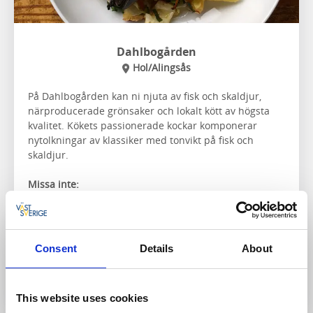
Dahlbogården
Hol/Alingsås
På Dahlbogården kan ni njuta av fisk och skaldjur,
närproducerade grönsaker och lokalt kött av högsta
kvalitet. Kökets passionerade kockar komponerar
nytolkningar av klassiker med tonvikt på fisk och
skaldjur.
Missa inte:
Den mysiga inredningsbutiken Magasin La Boîte
som också ligger på gården
Consent
Details
About
Till hemsidan
This website uses cookies