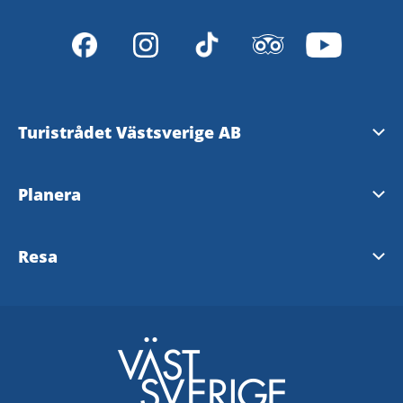
Turistrådet Västsverige AB
Tipsa om evenemang
Planera
Mediabank
Nyhetsbrev från Västsverige
Resa
Pressrum
Destinationer i Västsverige
Västtrafik - To Go Reseplanering
Redaktionen
Tillgänglighetsguide - TD
SJ
Turistrådet Västsverige AB
Göteborg