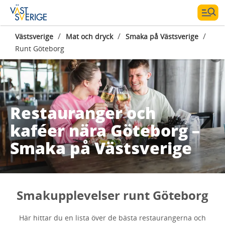
/
/
/
Västsverige
Mat och dryck
Smaka på Västsverige
Runt Göteborg
Restauranger och
kaféer nära Göteborg –
Smaka på Västsverige
Smakupplevelser runt Göteborg
Här hittar du en lista över de bästa restaurangerna och