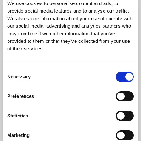
We use cookies to personalise content and ads, to
provide social media features and to analyse our traffic.
Restaurang & Café
We also share information about your use of our site with
our social media, advertising and analytics partners who
may combine it with other information that you’ve
provided to them or that they’ve collected from your use
of their services.
Consent
Necessary
Popsicle
Selection
Donsö
Preferences
På en av de sydligaste öarna i Göteborgs södra
skärgård ligger Popsicle Donsö! Där kan du njuta av
god mat, fika och skön stämning. Maten som serveras
Statistics
utgår från lokalproducerade råvaror och de nya
hållbara näringarna från havet, så som tång och
musslor. De har ett varierat utbud som passar både
Marketing
vuxna och barn!