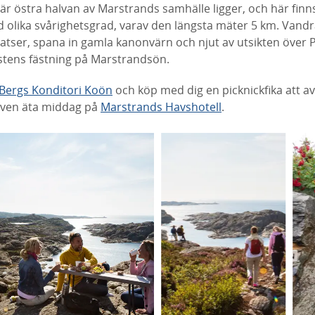
är östra halvan av Marstrands samhälle ligger, och här fin
olika svårighetsgrad, varav den längsta mäter 5 km. Vandra
lplatser, spana in gamla kanonvärn och njut av utsikten över 
lstens fästning på Marstrandsön.
Bergs Konditori Koön
och köp med dig en picknickfika att a
även äta middag på
Marstrands Havshotell
.