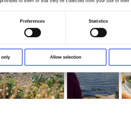
 provided to them or that they’ve collected from your use of their
huset
och
Skärgårdshotellet Hönö
.
Preferences
Statistics
 only
Allow selection
rd.