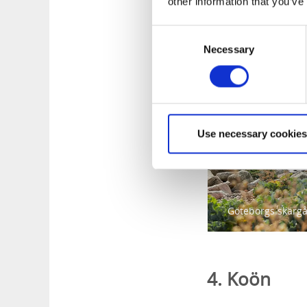
other information that you’ve
Skärgårdspub
,
Tull
Consent
Necessary
Selection
Use necessary cookies
Göteborgs skärgå
4. Koön