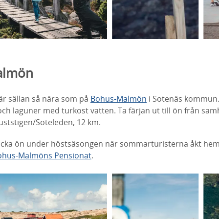
almön
r sällan så nära som på
Bohus-Malmön
i Sotenäs kommun. 
h laguner med turkost vatten. Ta färjan ut till ön från sam
uststigen/Soteleden, 12 km.
ptäcka ön under höstsäsongen när sommarturisterna åkt hem.
ohus-Malmöns Pensionat
.