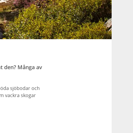
unt den? Många av
röda sjöbodar och
om vackra skogar