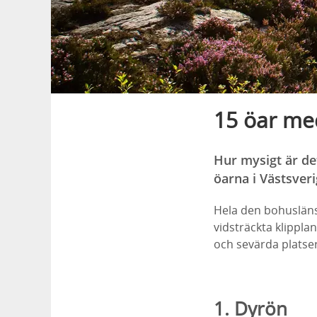
15 öar me
Hur mysigt är det
öarna i Västsveri
Hela den bohusläns
vidsträckta klippl
och sevärda platser
1. Dyrön