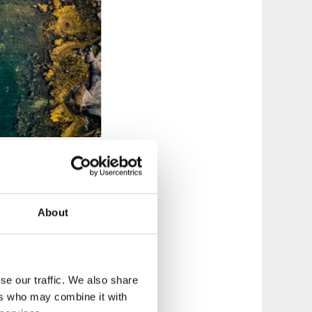
la
About
Ta färjan över till
Hälsö och sen
tår av fem etapper
kärgård
se our traffic. We also share
ers who may combine it with
ttage
,
Franses