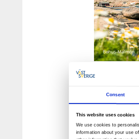
Bohus-Malmön.
3. Fotö, Hö
Consent
Den norra delen av 
Hönö och välj sedan
vidare till Hyppeln
This website uses cookies
som du kan läsa m
We use cookies to personalis
information about your use of
Det finns gott om 