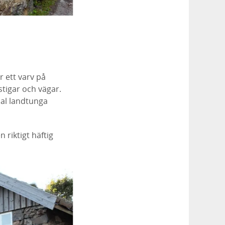
r ett varv på
tigar och vägar.
mal landtunga
riktigt häftig