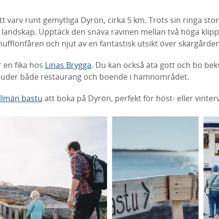
tt varv runt gemytliga Dyrön, cirka 5 km. Trots sin ringa stor
landskap. Upptäck den snäva ravinen mellan två höga klippvä
mufflonfåren och njut av en fantastisk utsikt över skärgården
r en fika hos
Linas Brygga
. Du kan också äta gott och bo be
bjuder både restaurang och boende i hamnområdet.
llmän bastu
att boka på Dyrön, perfekt för höst- eller vinte