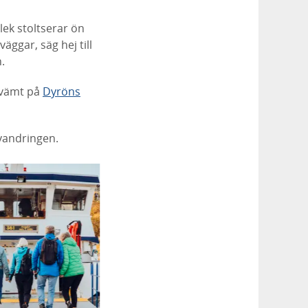
lek stoltserar ön
ggar, säg hej till
.
kvämt på
Dyröns
rvandringen.