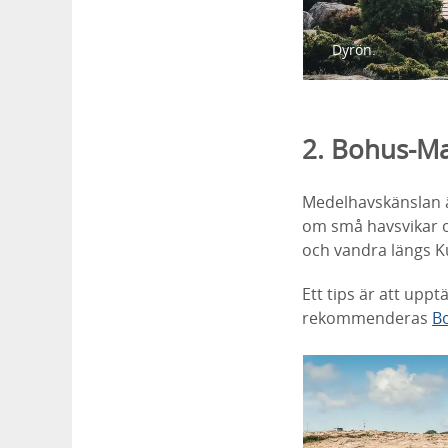
Dyrön.
2. Bohus-M
Medelhavskänslan ä
om små havsvikar oc
och vandra längs K
Ett tips är att up
rekommenderas
B