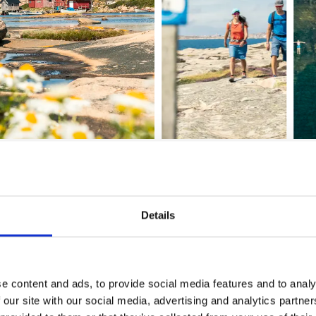
nö, Öckerö, Hälsö, Hyppeln och Knipp
Details
Göteborgs skärgård har många fina öar att uppleva till fots. 
 om du vill vandra söderut mot Fotö eller över till Öcker, 
 och Knippla. Hela Göteborgs skärgårdsled är 35 km och bes
er om här:
Göteborgs Skärgårdsled – Vandra i Göteborgs s
e content and ads, to provide social media features and to analy
 our site with our social media, advertising and analytics partn
caféer och restauranger ute på öarna, bland annat
Lilling Co