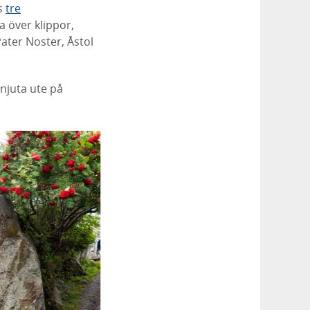
ns
tre
 över klippor,
Pater Noster, Åstol
vnjuta ute på