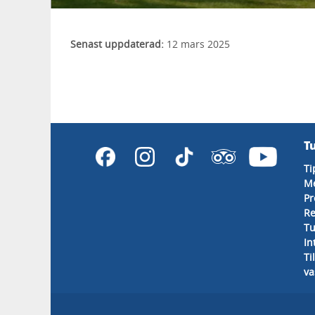
Senast uppdaterad:
12 mars 2025
T
Ti
M
Pr
Re
Tu
In
Ti
va