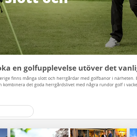
ka en golfupplevelse utöver det vanl
erige finns många slott och herrgårdar med golfbanor i närheten. B
h kombinera det goda herrgårdslivet med några rundor golf i vacker