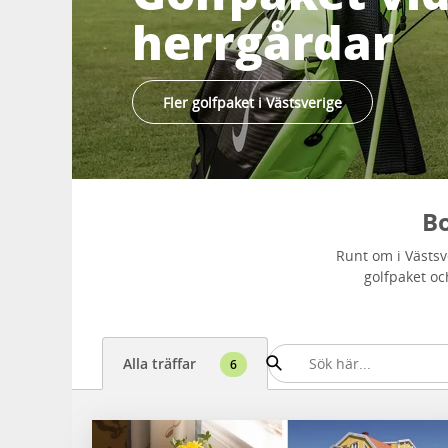
herrgårdar
Fler golfpaket i Västsverige
Bo
Runt om i Västsv
golfpaket oc
Alla träffar
6