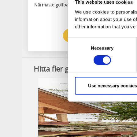
This website uses cookies
Närmaste golfbanan:
Holma Stångenäs Golf
We use cookies to personalis
information about your use of
other information that you’ve
Till hemsidan
Consent
Necessary
Selection
Hitta fler golfpaket
Use necessary cookies