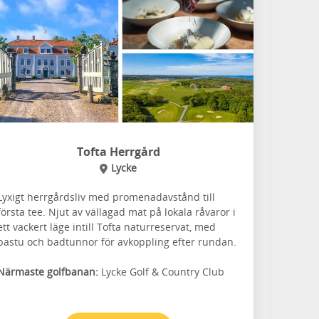
Tofta Herrgård
Lycke
Lyxigt herrgårdsliv med promenadavstånd till
första tee. Njut av vällagad mat på lokala råvaror i
ett vackert läge intill Tofta naturreservat, med
bastu och badtunnor för avkoppling efter rundan.
Närmaste golfbanan:
Lycke Golf & Country Club