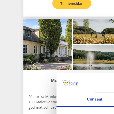
Till hemsidan
Munkedals Herrgård
Munkedal
På anrika Munkedals Herrgård med anor från
Consent
1800-talet väntar en helhetsupplevelse med golf,
god mat och vackra vyer.