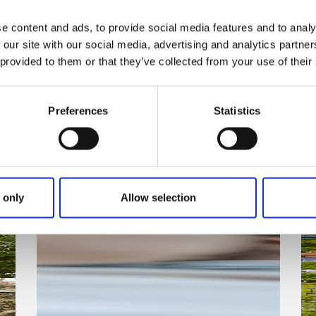
avkoppling.
e content and ads, to provide social media features and to analy
Närmaste golfbana:
Åsundsholm
 our site with our social media, advertising and analytics partn
 provided to them or that they’ve collected from your use of their
Till hemsidan
Preferences
Statistics
 only
Allow selection