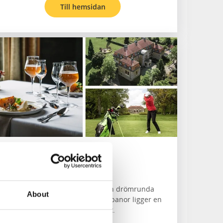
Till hemsidan
Bjertorp Slott
Vara
Grunda med god mat och spela en drömrunda
About
golf. En av Västsveriges bästa golfbanor ligger en
järnfemma bort från Bjertorp Slott.