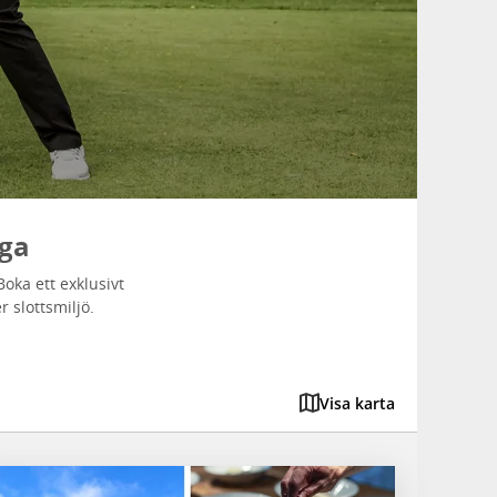
iga
oka ett exklusivt
 slottsmiljö.
Visa karta