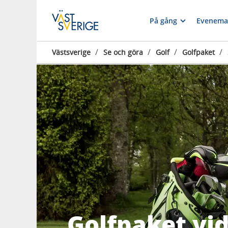
På gång
Evenema
/
/
/
/
Västsverige
Se och göra
Golf
Golfpaket
Golfpaket vid