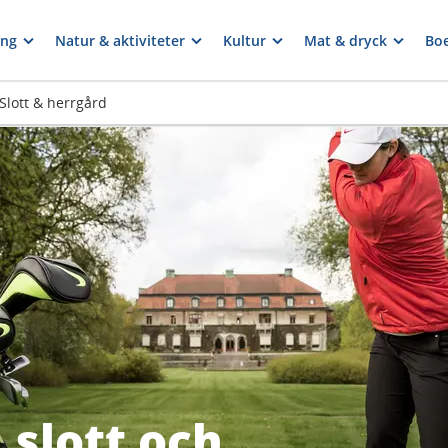
ng
Natur & aktiviteter
Kultur
Mat & dryck
Bo
Slott & herrgård
 slott och