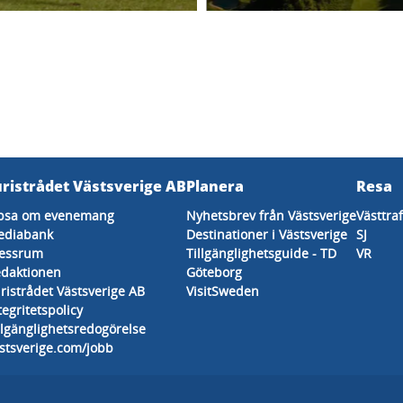
uristrådet Västsverige AB
Planera
Resa
psa om evenemang
Nyhetsbrev från Västsverige
Västtra
ediabank
Destinationer i Västsverige
SJ
essrum
Tillgänglighetsguide - TD
VR
daktionen
Göteborg
ristrådet Västsverige AB
VisitSweden
tegritetspolicy
llgänglighetsredogörelse
stsverige.com/jobb