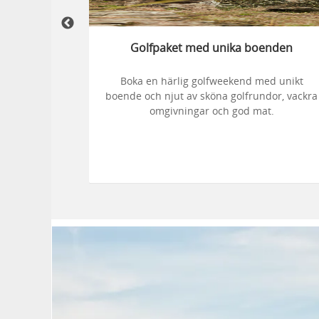
Golfpaket med unika boenden
Här hittar
Boka en härlig golfweekend med unikt
d havsnära
boende och njut av sköna golfrundor, vackra
ch roliga
omgivningar och god mat.