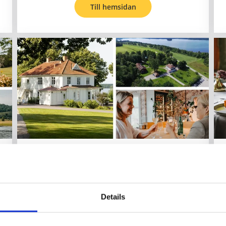
Till hemsidan
Åsundsholm
Vegby
Fly vardagen och spela golf i herrgårdsidyll vid
Details
Åsunden. På Åsundsholm bor du omgiven av
natur, stillhet och klassisk charm, en plats där
rundan på banan följs av lugn, god mat och total