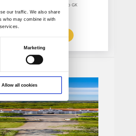
Närmaste golfbanan:
Vara-Bjertorp GK
se our traffic. We also share
ers who may combine it with
 services.
Till hemsidan
Marketing
Allow all cookies