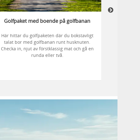
Golfpaket med boende på golfbanan
Golfpa
Här hittar du golfpaketen där du bokstavligt
Boka in e
talat bor med golfbanan runt husknuten.
mat och ö
Checka in, njut av förstklassig mat och gå en
n
runda eller två.