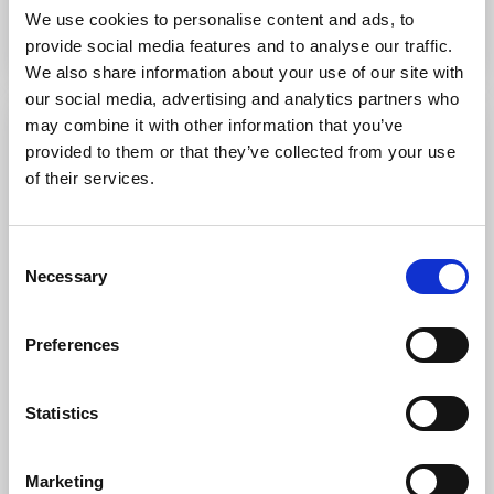
Till hemsidan
We use cookies to personalise content and ads, to
provide social media features and to analyse our traffic.
We also share information about your use of our site with
our social media, advertising and analytics partners who
may combine it with other information that you’ve
provided to them or that they’ve collected from your use
of their services.
Consent
Necessary
Selection
Preferences
Paddlingsäventyr med din hund
Grönemad
Statistics
Hos Skärgårdsidyllen finns hundvänliga kajaker och
utrustning för en tur på havet. Bo gott i något av
hotellen i området.
Marketing