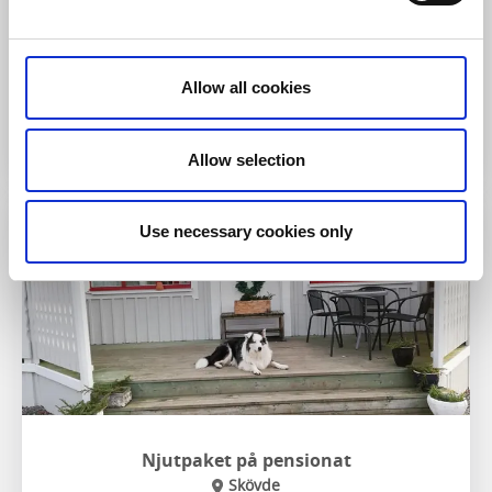
I paketet ingår:
hundvänlig kajak, guidning och
hundvänligt boende
Allow all cookies
Till hemsidan
Allow selection
Use necessary cookies only
Njutpaket på pensionat
Skövde