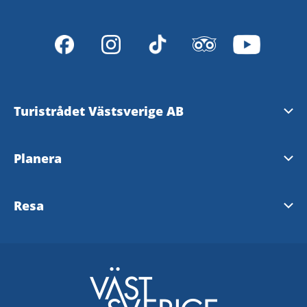
Turistrådet Västsverige AB
Tipsa om evenemang
Planera
Mediabank
Nyhetsbrev från Västsverige
Resa
Pressrum
Destinationer i Västsverige
Västtrafik - To Go Reseplanering
Redaktionen
Tillgänglighetsguide - TD
SJ
Turistrådet Västsverige AB