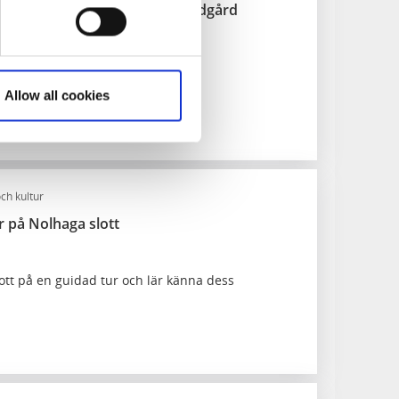
: Nolhaga slott, park och trädgård
s program i vackra Nolhaga!
Allow all cookies
ch kultur
r på Nolhaga slott
ott på en guidad tur och lär känna dess
a