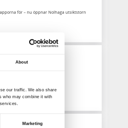
trapporna för – nu öppnar Nolhaga utsiktstorn
menad i Klåva hamn, Hönö
About
längs klåva hamn (ca: 60min)
se our traffic. We also share
ers who may combine it with
 services.
Marketing