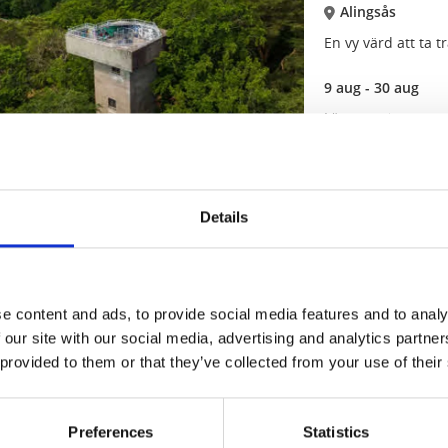
Alingsås
En vy värd att ta 
igen.
9 aug - 30 aug
Läs mer
Guidade turer
9
aug
Guidad tur, pro
Details
Hönö
Guidad promenad 
e content and ads, to provide social media features and to analy
9 aug - 16 aug
 our site with our social media, advertising and analytics partn
Läs mer
 provided to them or that they’ve collected from your use of their
Guidade turer
Musik
12
Preferences
Statistics