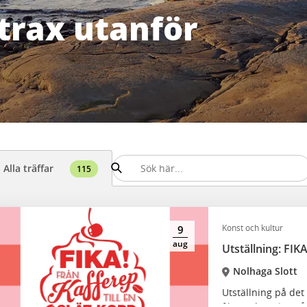
rax utanför
Alla träffar
115
Konst och kultur
9
aug
Utställning: FIKA
Nolhaga Slott
Utställning på det
fikastaden Alingså