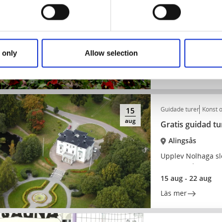
aug
Hela programmet
Nolhaga
Upptäck sommaren
 only
Allow selection
12 aug - 7 sep
Läs mer
Guidade turer
Konst o
15
aug
Gratis guidad tu
Alingsås
Upplev Nolhaga sl
spännande histori
15 aug - 22 aug
Läs mer