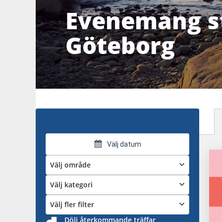
Evenemang st
Göteborg
Välj datum
Välj område
Välj kategori
Välj fler filter
Dölj återkommande träffar