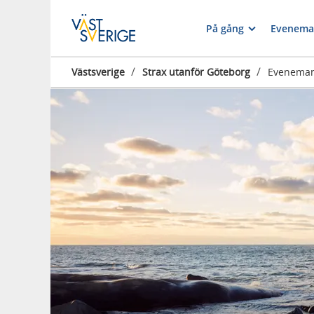
På gång
Evenema
/
/
Västsverige
Strax utanför Göteborg
Evenema