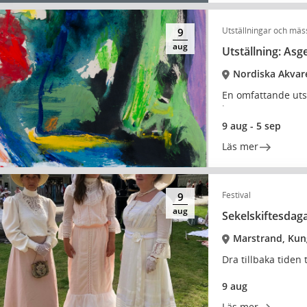
Utställningar och mäs
9
aug
Utställning: Asg
Nordiska Akvar
En omfattande uts
konstnärer.
9 aug - 5 sep
Läs mer
Festival
9
aug
Sekelskiftesdag
Marstrand, Kun
Dra tillbaka tiden 
9 aug
Läs mer