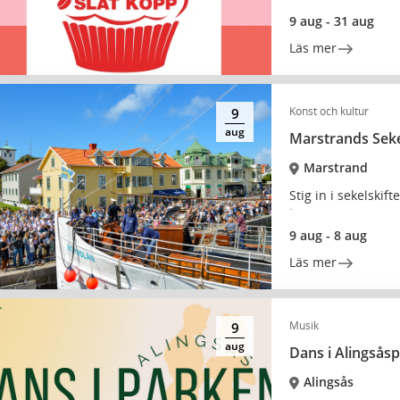
9 aug - 31 aug
Läs mer
Konst och kultur
9
aug
Marstrands Seke
Marstrand
Stig in i sekelskif
liv!
9 aug - 8 aug
Läs mer
Musik
9
aug
Dans i Alingsås
Alingsås