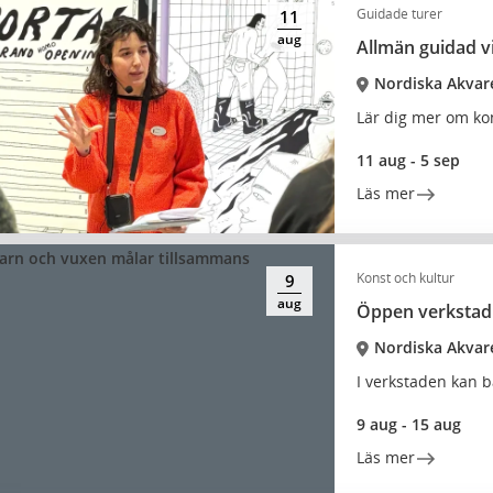
Guidade turer
11
aug
Allmän guidad v
Nordiska Akvar
Lär dig mer om ko
11 aug - 5 sep
Läs mer
Konst och kultur
9
aug
Öppen verkstad
Nordiska Akvar
I verkstaden kan b
9 aug - 15 aug
Läs mer