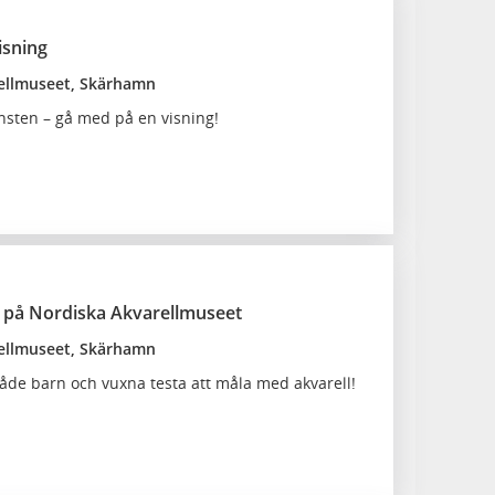
isning
ellmuseet, Skärhamn
nsten – gå med på en visning!
 på Nordiska Akvarellmuseet
ellmuseet, Skärhamn
åde barn och vuxna testa att måla med akvarell!