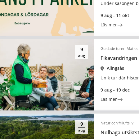
Under säsongen bju
9 aug - 11 okt
Läs mer
Guidade turer
Mat oc
9
aug
Fikavandringen
Alingsås
Unik tur där hist
9 aug - 19 dec
Läs mer
Natur och friluftsliv
9
aug
Nolhaga utsikts