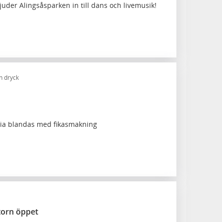
der Alingsåsparken in till dans och livemusik!
h dryck
oria blandas med fikasmakning
torn öppet