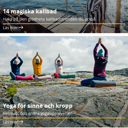
14 magiska kallbad
Haka på den glödheta kallbadstrenden du också.
Läs mer
Yoga för sinne och kropp
Retreats och andra yogaupplevelser.
Läs mer