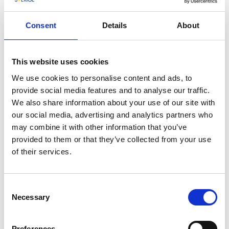
Consent
Details
About
This website uses cookies
We use cookies to personalise content and ads, to
provide social media features and to analyse our traffic.
We also share information about your use of our site with
Fotofokus, café och designshop
our social media, advertising and analytics partners who
may combine it with other information that you’ve
Förutom den ordinarie samlingen av popkonst och
provided to them or that they’ve collected from your use
grafik kan du på
Abecita Popkonst & Foto
även
of their services.
uppleva olika fotoutställningar av både svenska och
internationella fotografer. För den fotointresserade
finns det också möjlighet att delta i från
Consent
föreläsningskvällar och nybörjarkurser till heldagars
Necessary
Selection
workshops med kända fotografer.
Utställningarna byts med ca fyra månaders
Preferences