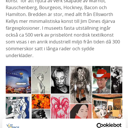
konst” för att njuta av verk skapade av Warhol,
Rauschenberg, Bourgeois, Hockney, Bacon och
Hamilton. Bredden är stor, med allt från Ellsworth
Kellys mer minimalistiska konst till Jim Dines djärva
färgexplosioner. I museets fasta utställning ingår
också ca 500 verk av prisbelönt nordisk textilkonst
som visas i en anrik industriell miljö från tiden då 300
sömmerskor satt i långa rader och sydde
underkläder.