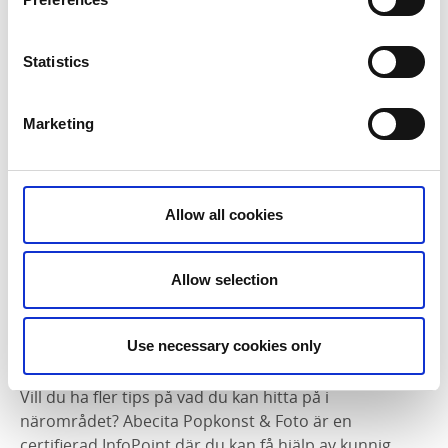
mellanrum och visas på tre våningar. Här finns också
ett kafé, en designshop och en välsorterad bokshop
Statistics
med unika fotoböcker.
Marketing
Allow all cookies
Allow selection
Fotograf:
Christer Hansson
Use necessary cookies only
Abecita Popkonst & Foto är en InfoPoint
Vill du ha fler tips på vad du kan hitta på i
närområdet? Abecita Popkonst & Foto är en
certifierad InfoPoint där du kan få hjälp av kunnig