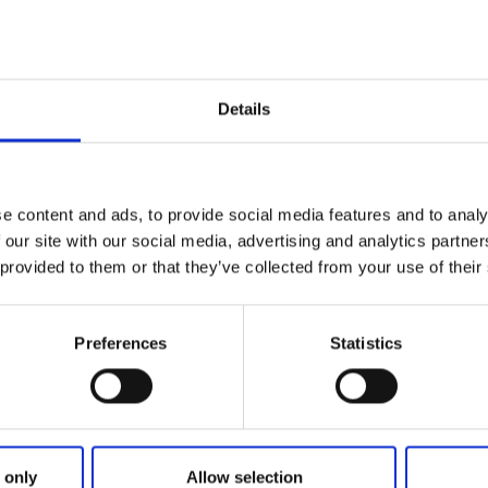
Klicka för karta och
Details
öppettider
e content and ads, to provide social media features and to analy
 our site with our social media, advertising and analytics partn
 provided to them or that they’ve collected from your use of their
Preferences
Statistics
 only
Allow selection