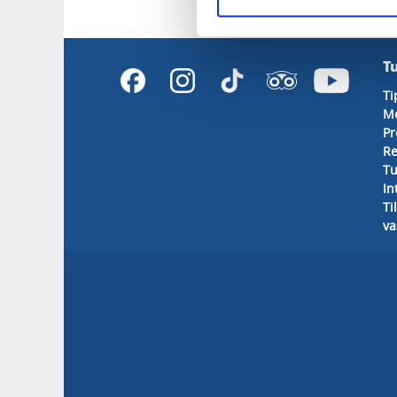
T
Ti
M
Pr
Re
Tu
In
Ti
va