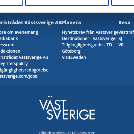
uristrådet Västsverige AB
Planera
Resa
psa om evenemang
Nyhetsbrev från Västsverige
Västtra
ediabank
Destinationer i Västsverige
SJ
essrum
Tillgänglighetsguide - TD
VR
daktionen
Göteborg
ristrådet Västsverige AB
VisitSweden
tegritetspolicy
llgänglighetsredogörelse
stsverige.com/jobb
Officiell besöksguide för Västsverige