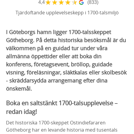
★
★
★
★
★
4,4
(833)
Tjärdoftande upplevelseskepp i 1700-talsmiljö
I Göteborgs hamn ligger 1700-talsskeppet
Götheborg. På detta historiska besöksmål är du
välkommen på en guidad tur under våra
allmänna öppettider eller att boka din
konferens, företagsevent, bröllop, guidade
visning, föreläsningar, släktkalas eller skolbesök
- skräddarsydda arrangemang efter dina
önskemål.
Boka en saltstänkt 1700-talsupplevelse –
redan idag!
Det historiska 1700-skeppet Ostindiefararen
Götheborg har en levande historia med tusentals