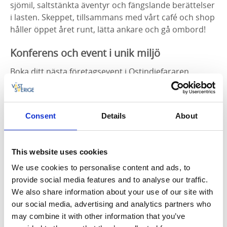
sjömil, saltstänkta äventyr och fängslande berättelser
i lasten. Skeppet, tillsammans med vårt café och shop
håller öppet året runt, lätta ankare och gå ombord!
Konferens och event i unik miljö
Boka ditt nästa företagsevent i Ostindiefararen
Götheborgs unika miljö där du känner vingslagen av
skeppets äventyrliga expeditioner. Ombord finns
projektor, duk, LCD-skärm och wi-fi. Vi har tre olika
Consent
Details
About
större rum ombord, skeppets skansar, dess stora
kajuta och det magnifika kanondäcket. Kapaciteten
ombord tar allt från 6 till 70 sittande gäster,
This website uses cookies
väderdäck utomhus tar 150 stående gäster under vår,
sommar och höst. Vi kan även husera upp till hundra
We use cookies to personalise content and ads, to
sittande gäster i vår skeppshall.
provide social media features and to analyse our traffic.
We also share information about your use of our site with
our social media, advertising and analytics partners who
may combine it with other information that you’ve