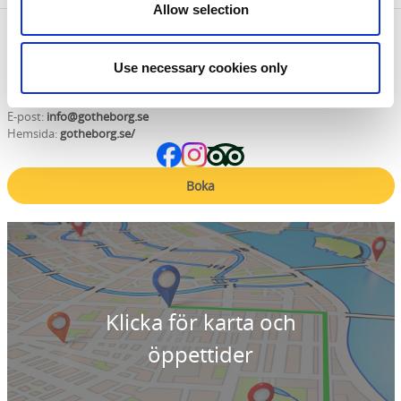
Allow selection
Kontaktinformation
Rederi Götheborg AB
Use necessary cookies only
Eriksberg Pir Fyra 2
417 63 Göteborg
E-post:
info@gotheborg.se
Hemsida:
gotheborg.se/
Boka
Klicka för karta och
öppettider