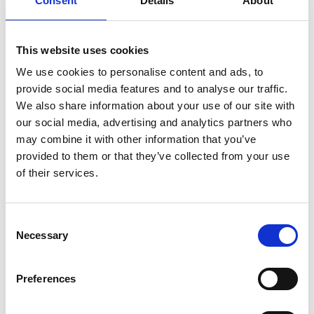
Consent
Details
About
teknik. Utforska kemins magi i Kemilabbet eller
utmana dig och dina matteskills i Mathrix. Lös ett
mysterium. Hoppa, skapa, experimentera, klättra och
This website uses cookies
spana, så lär du dig samtidigt något nytt.
We use cookies to personalise content and ads, to
Upplev mer
provide social media features and to analyse our traffic.
We also share information about your use of our site with
Hajmatning, rymdäventyr och regnskogssafari. På
our social media, advertising and analytics partners who
Universeum händer det alltid något spännande och
may combine it with other information that you’ve
våra guider ser till att du får ut det mesta av besöket.
provided to them or that they’ve collected from your use
Kom riktigt nära. Känn fåglar svepa förbi, snudda vid
of their services.
ormars lena fjäll, stå centimeter från giftiga spindlar
och klappa en ödla.
Consent
Ladda batterierna
Necessary
Selection
Är du hungrig eller fikasugen kan Universeum erbjuda
flera alternativ för dig som vill ladda batterierna med
Preferences
något gott att äta och dricka. Besök även
Universeums butik med utmanande leksaker och