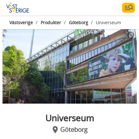
/
/
/
Västsverige
Produkter
Göteborg
Universeum
Fotograf:
Beatrice Törnros
Universeum
Göteborg