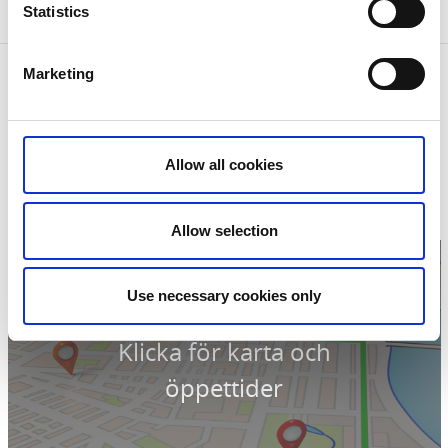
kluriga presenter för både barn och vuxna.
Statistics
Marketing
Kontaktinformation
Universeum AB
Södra vägen 50
40020 Göteborg
Telefon:
031 335 64 00
Allow all cookies
E-post:
info@universeum.se
Hemsida:
universeum.se
Allow selection
Use necessary cookies only
Klicka för karta och
öppettider