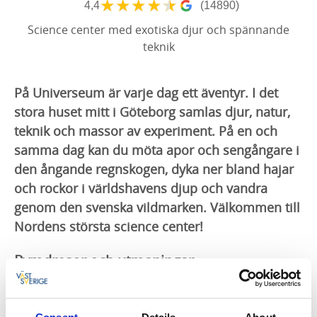
★
★
★
★
★
4,4
(14890)
Science center med exotiska djur och spännande
teknik
På Universeum är varje dag ett äventyr. I det
stora huset mitt i Göteborg samlas djur, natur,
teknik och massor av experiment. På en och
samma dag kan du möta apor och sengångare i
den ångande regnskogen, dyka ner bland hajar
och rockor i världshavens djup och vandra
genom den svenska vildmarken. Välkommen till
Nordens största science center!
Rymdresor och utmaningar
Under ditt besök på Universeum kan du också
uppleva rymden och upptäcka hur kul det är med