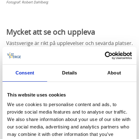
Fotograf:
Robert Dahlberg
Mycket att se och uppleva
Västsverige är rikt på upplevelser och sevärda platser.
Här finns flera intressanta museer, såsom Glasets
Hus, Saab och Volvo museum, Rörstrand Museum,
Nordiska Akvarellmuseet och Textilmuseet. Missa
heller inte skulpturparken Pilane på Tjörn och No
Consent
Details
About
Limit Street Art i Borås.
This website uses cookies
We use cookies to personalise content and ads, to
provide social media features and to analyse our traffic.
We also share information about your use of our site with
our social media, advertising and analytics partners who
may combine it with other information that you’ve