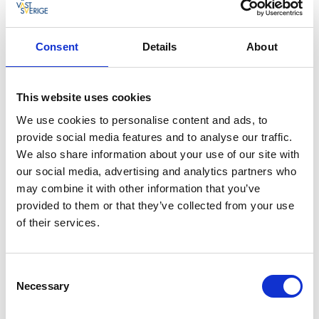
mat och val av plats, utan också kring hur du arbetar
med exempelvis giveaways och presenter. Kanske har
du talare på plats vars insats du vill premiera?
Consent
Details
About
Eller vill du kanske att alla konferensdeltagare ska få
ett litet present-kit som minne av dagen och av din
This website uses cookies
verksamhet? Tänk igen i så fall! Det är mycket bättre
We use cookies to personalise content and ads, to
att ge något som signalerar att du tänker hållbart -
provide social media features and to analyse our traffic.
varför inte en donation till en
We also share information about your use of our site with
välgörenhetsorganisation eller liknande?
our social media, advertising and analytics partners who
may combine it with other information that you’ve
provided to them or that they’ve collected from your use
5. Minimera tryckt material
of their services.
Du måste inte trycka upp programmet för dagen på
papper. Och det behövs inte anteckningsblock eller
Consent
stora buntar med papper med all information som
Necessary
Selection
konferensdeltagarna behöver. Har du bara ett bra wifi
som folk kan koppla upp sin telefon eller padda på är