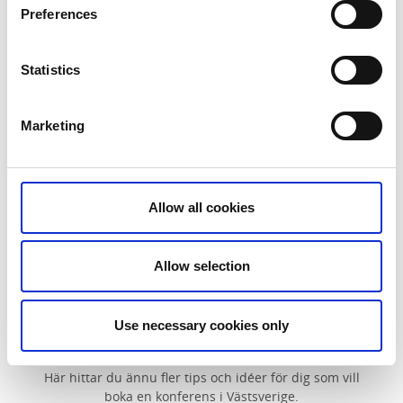
Preferences
mycket vunnet.
Statistics
6. Mångfald i talarprogrammet
Marketing
Vilka föreläsare bjuder du in till din konferens? Det är
något man inte alltid tänker till kring utan bara "gör".
Fundera därför ordentligt när det gäller val av talare
du bjuder in till din konferens. Ha helst med lika
Allow all cookies
många kvinnor som män, gärna med olika bakgrund
och etnicitet.
Allow selection
Use necessary cookies only
Fler konferenstips i Västsverige
Här hittar du ännu fler tips och idéer för dig som vill
boka en konferens i Västsverige.