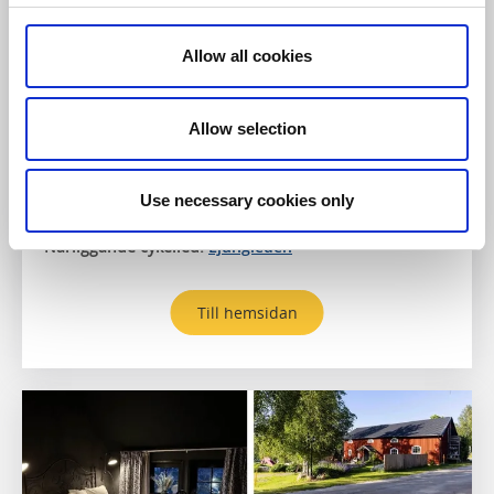
The Tannery Club
Floda
Allow all cookies
Detta aktivitetscenter ligger vackert beläget precis
intill Säveåns naturreservat, mitt på Gotaleden och i
Allow selection
det inspirerande garveriområdet.
Missa inte:
Njut av vedeldad bastu och uppfriskande
dopp i Säveån.
Use necessary cookies only
Närliggande cykelled:
Ljungleden
Till hemsidan