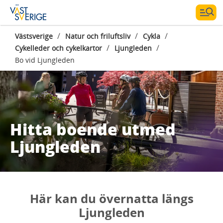
/
/
/
Västsverige
Natur och friluftsliv
Cykla
/
/
Cykelleder och cykelkartor
Ljungleden
Bo vid Ljungleden
Hitta boende utmed
Ljungleden
Här kan du övernatta längs
Ljungleden