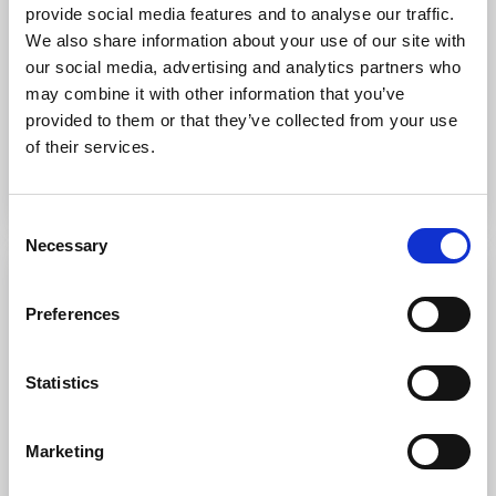
nära till många härliga cykelrundor.
provide social media features and to analyse our traffic.
We also share information about your use of our site with
Missa inte:
Boka in dig på spat i klassisk kurortsmiljö.
our social media, advertising and analytics partners who
may combine it with other information that you’ve
Närliggande cykelled:
Ljungleden
provided to them or that they’ve collected from your use
of their services.
Till hemsidan
Consent
Necessary
Selection
Preferences
Statistics
Marketing