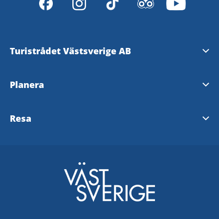
Turistrådet Västsverige AB
Tipsa om evenemang
Planera
Mediabank
Nyhetsbrev från Västsverige
Resa
Pressrum
Destinationer i Västsverige
Västtrafik - To Go Reseplanering
Redaktionen
Tillgänglighetsguide - TD
SJ
Turistrådet Västsverige AB
Göteborg
VR
Integritetspolicy
VisitSweden