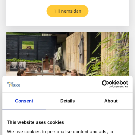
Till hemsidan
Consent
Details
About
Mössebergs Kurort
Falköping
This website uses cookies
Mössebergs Kurort är ett perfekt utgångsläge oavsett
om du cyklar landsvägscykling eller MTB, här har du
We use cookies to personalise content and ads, to