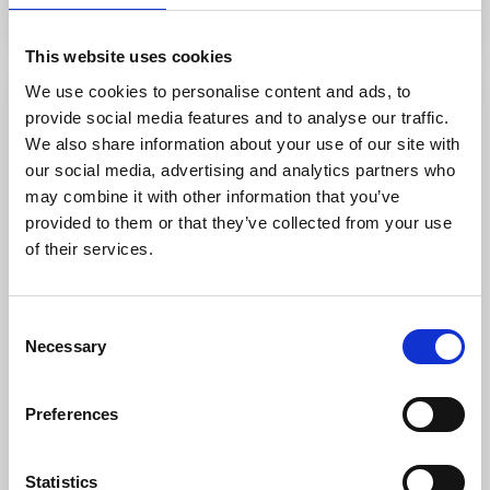
This website uses cookies
We use cookies to personalise content and ads, to
provide social media features and to analyse our traffic.
We also share information about your use of our site with
our social media, advertising and analytics partners who
may combine it with other information that you’ve
provided to them or that they’ve collected from your use
of their services.
Consent
Salt & Sill
Necessary
Selection
Klädesholmen
Övernatta på Sveriges första flytande hotell. En
Preferences
cykelutflykt bort väntar Skärhamn med sitt prisade
Nordiska Akvarellmuseum och den märkliga
skulpturparken Pilane.
Statistics