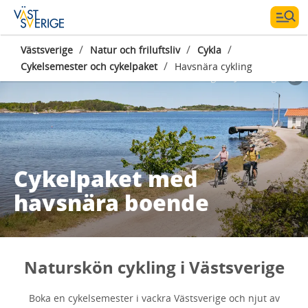
/
/
/
Västsverige
Natur och friluftsliv
Cykla
/
Cykelsemester och cykelpaket
Havsnära cykling
Fotograf:
Jonas Ingman
Cykelpaket med
havsnära boende
Naturskön cykling i Västsverige
Boka en cykelsemester i vackra Västsverige och njut av