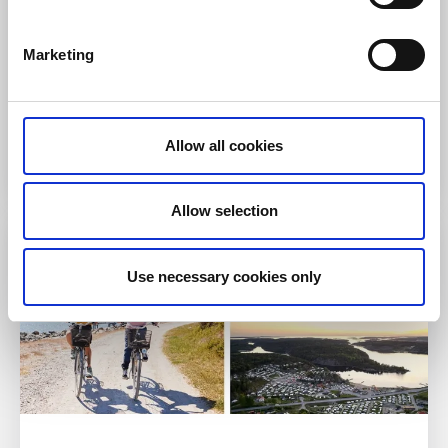
I paketet ingår:
Övernattning, frukost, 3-rätters
middag, cykelhyra.
Marketing
Närmaste cykelled:
Tjörn
Till hemsidan
Allow all cookies
Allow selection
Use necessary cookies only