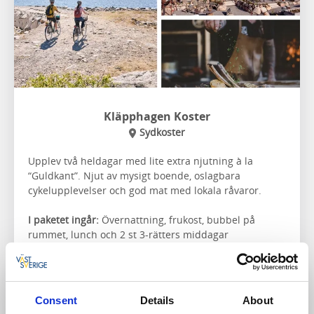
Kläpphagen Koster
Sydkoster
Upplev två heldagar med lite extra njutning à la
“Guldkant”. Njut av mysigt boende, oslagbara
cykelupplevelser och god mat med lokala råvaror.
I paketet ingår:
Övernattning, frukost, bubbel på
rummet, lunch och 2 st 3-rätters middagar
Närmaste cykelled:
Koster
Consent
Details
About
Till hemsidan