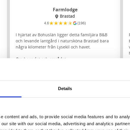
Farmlodge
Brastad
★
★
★
★
★
4.6
(196)
I hjärtat av Bohuslän ligger detta familjära B&B
och levande lantgård i natursköna Brastad bara
några kilometer från Lysekil och havet.
Om boendet och området:
Boende i rum eller glashus
Delta i arbetet på gården
Café med hemlagad mat
Närmaste vandringsled:
Kuststigen etapp 13
Details
e content and ads, to provide social media features and to analy
 our site with our social media, advertising and analytics partn
Till hemsidan