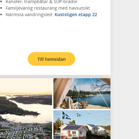
Kanoter, trampbåtar & SUP-brädor
Familjevänlig restaurang med havsutsikt
Närmsta vandringsled:
Kuststigen etapp 22
Till hemsidan