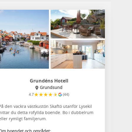
Grundéns Hotell
Grundsund
★
★
★
★
★
4.7
(44)
På den vackra västkustön Skaftö utanför Lysekil
hittar du detta rofyllda boende. Bo i dubbelrum
eller rymligt familjerum.
Om boendet och området: