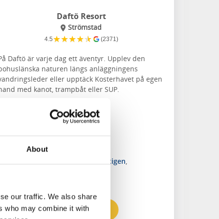
Daftö Resort
Strömstad
★
★
★
★
★
4.5
(2371)
På Daftö är varje dag ett äventyr. Upplev den
bohuslänska naturen längs anläggningens
vandringsleder eller upptäck Kosterhavet på egen
hand med kanot, trampbåt eller SUP.
Om boendet och området:
Padel, äventyrsgolf, MTB
Egen nöjespark Daftöland
Vedeldad bastu på bryggan
About
Egen restaurang
Närmaste vandringsled:
Kuststigen
,
Bohusleden etapp 25-27
se our traffic. We also share
ers who may combine it with
Till hemsidan