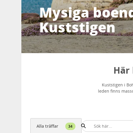
Mysiga boen
Kuststigen
Här 
Kuststigen i Boh
leden finns mass
Alla träffar
34