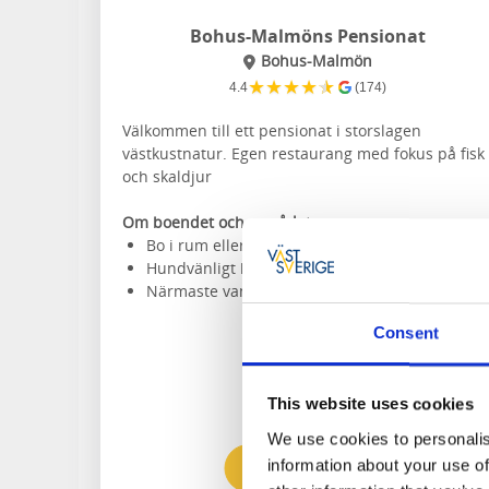
Bohus-Malmöns Pensionat
Bohus-Malmön
★
★
★
★
★
4.4
(174)
Välkommen till ett pensionat i storslagen
västkustnatur. Egen restaurang med fokus på fisk
och skaldjur
Om boendet och området:
Bo i rum eller stuga
Hundvänligt boende
Närmaste vandringsled:
Kuststigen etapp 25
Consent
This website uses cookies
We use cookies to personalis
information about your use of
Till hemsidan