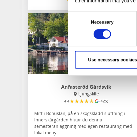
other information that you’ve
Consent
Necessary
Selection
Use necessary cookies
Anfasteröd Gårdsvik
Ljungskile
★
★
★
★
★
4.4
(425)
Mitt i Bohuslän, på en skogsklädd sluttning i
innerskärgården hittar du denna
semesteranläggning med egen restaurang med
lokal meny.