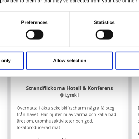
 provided to them or that they’ve collected from your use of their
Preferences
Statistics
 only
Allow selection
Strandflickorna Hotell & Konferens
Lysekil
Övernatta i äkta sekelskiftscharm några få steg
från havet. Här njuter ni av varma och kalla bad
året om, utomhusaktiviteter och god,
lokalproducerad mat.