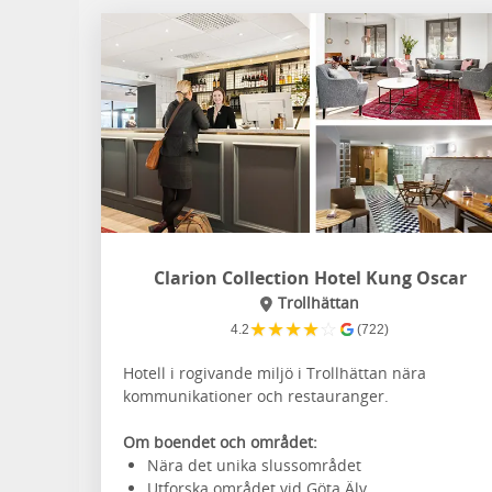
Clarion Collection Hotel Kung Oscar
Trollhättan
★
★
★
★
☆
4.2
(722)
Hotell i rogivande miljö i Trollhättan nära
kommunikationer och restauranger.
Om boendet och området:
Nära det unika slussområdet
Utforska området vid Göta Älv