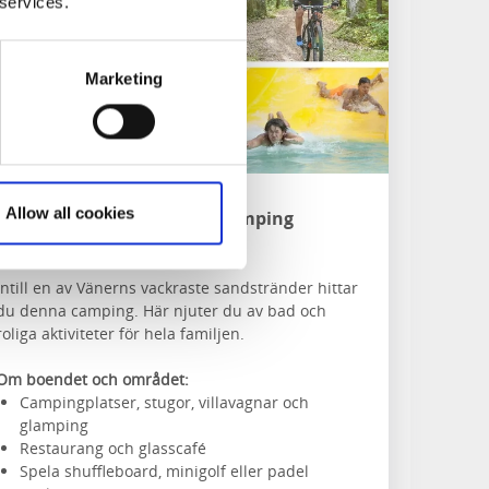
 services.
Marketing
Allow all cookies
Ursand Resort & Camping
Vänersborg
Intill en av Vänerns vackraste sandstränder hittar
du denna camping. Här njuter du av bad och
roliga aktiviteter för hela familjen.
Om boendet och området:
Campingplatser, stugor, villavagnar och
glamping
Restaurang och glasscafé
Spela shuffleboard, minigolf eller padel