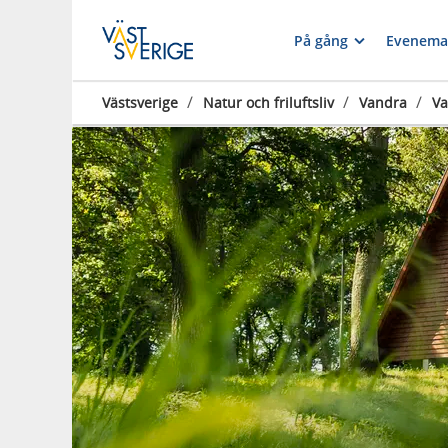
På gång
Evenema
/
/
/
Västsverige
Natur och friluftsliv
Vandra
Va