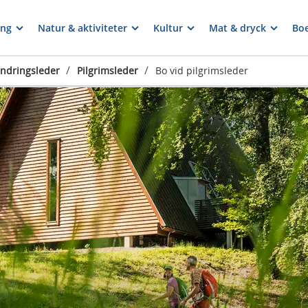
ng
Natur & aktiviteter
Kultur
Mat & dryck
Bo
/
/
ndringsleder
Pilgrimsleder
Bo vid pilgrimsleder