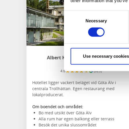
other information that you’ve
Consent
Necessary
Selection
Use necessary cookies
Albert Kök Hotell & Konferens
Trollhättan
★
★
★
★
★
4.6
(823)
Hotellet ligger vackert beläget vid Göta Älv i
centrala Trollhättan. Egen restaurang med
lokalproducerat.
Om boendet och området:
Bo med utsikt över Göta Älv
Alla rum har egen balkong eller terrass
Besök det unika slussområdet