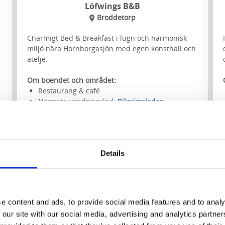
Löfwings B&B
Broddetorp
Charmigt Bed & Breakfast i lugn och harmonisk
miljö nära Hornborgasjön med egen konsthall och
atelje.
Om boendet och området:
Restaurang & café
Närmsta vandringsled:
Pilgrimsleden
Falköping - Varnhem etapp 2
Details
Till hemsidan
e content and ads, to provide social media features and to analy
 our site with our social media, advertising and analytics partn