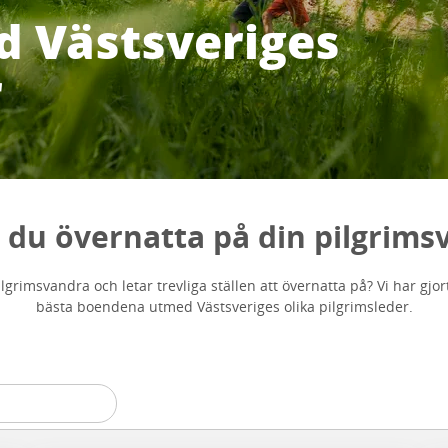
d Västsveriges
r
 du övernatta på din pilgrims
lgrimsvandra och letar trevliga ställen att övernatta på? Vi har gjort
bästa boendena utmed Västsveriges olika pilgrimsleder.