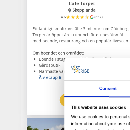
Café Torpet
Skepplanda
★
★
★
★
★
4.6
(657)
Ett lantligt smultronställe 3 mil norr om Göteborg.
Torpet är öppet året runt och är ett besöksmål
med boende, restaurang och en populär livescen.
Om boendet och området:
Boende i stuga, rum, B&B eller ställplats
Gårdsbutik
Närmaste vandringsled:
Pilgrimsleden Göta
Älv etapp 6
Consent
Till hemsidan
This website uses cookies
We use cookies to personalis
information about your use of