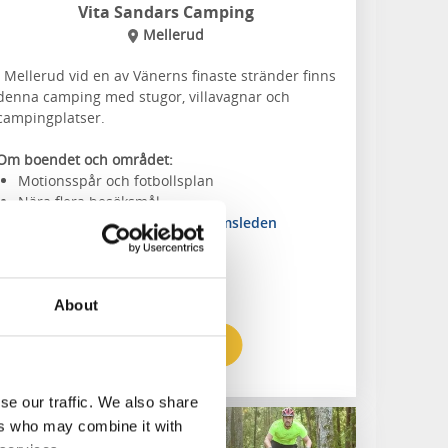
Vita Sandars Camping
Mellerud
I Mellerud vid en av Vänerns finaste stränder finns
denna camping med stugor, villavagnar och
campingplatser.
Om boendet och området:
Motionsspår och fotbollsplan
Nära flera besöksmål
Närmaste vandringsled:
Pilgrimsleden
Dalsland
About
Till hemsidan
se our traffic. We also share
ers who may combine it with