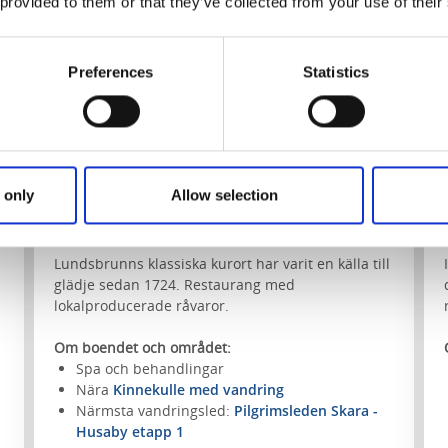
 provided to them or that they’ve collected from your use of their
Preferences
Statistics
 only
Allow selection
Lundsbrunn Resort & Spa
Lundsbrunn
Lundsbrunns klassiska kurort har varit en källa till
glädje sedan 1724. Restaurang med
lokalproducerade råvaror.
Om boendet och området:
Spa och behandlingar
Nära
Kinnekulle med vandring
Närmsta vandringsled:
Pilgrimsleden Skara -
Husaby etapp 1