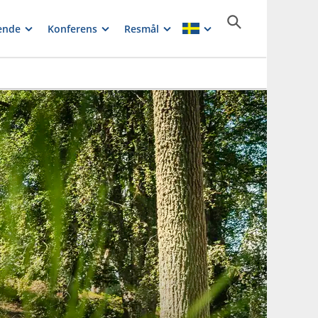
ende
Konferens
Resmål