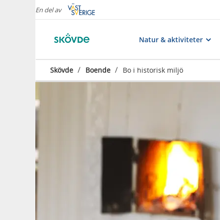
En del av
Natur & aktiviteter
/
/
Skövde
Boende
Bo i historisk miljö