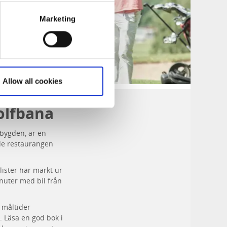
Marketing
Allow all cookies
olfbana
sbygden, är en
ade restaurangen
ister har märkt ur
inuter med bil från
 måltider
t.
L
äsa en god bok i