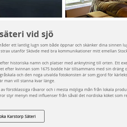
säteri vid sjö
 råder ett lantlig lugn som både öppnar och
skänker
dina sinnen lu
strax utanför Skövde
med
bra kommunikationer mitt emellan Stoc
fter historiska namn och platser med anknytning till
orten
. Ett e
ivet efter kvinnan som 1675 bodde här tillsammans med
si
n dräng o
gråskala och den noga utvalda fotokonsten är som gjord för kärleks
 man vill stanna kvar länge.
t av förstklassiga råvaror och i mesta möjliga mån från lokala prod
ror styr
menyn
med influenser från såväl det nordiska köket som r
oka Karstorp Säteri