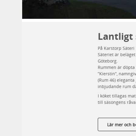
Lantligt 
På Karstorp Säteri
Säteriet är beläget
Göteborg.
Rummen är döpta e
”Kierstin”, namng
(Rum 46) eleganta 
inbjudande rum där
I köket tillagas ma
till säsongens råva
Lär mer och b