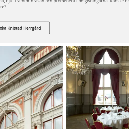
na,
njut
framför brasan och promenera i omgivningarna.
Kanske b
are?
oka Knistad Herrgård