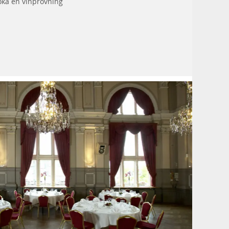
oka en
vinprovning