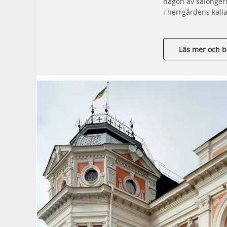
någon av salonger
i herrgårdens käll
Läs mer och b