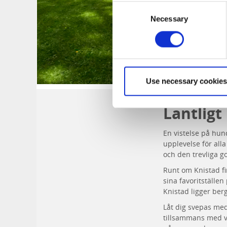
Consent
Necessary
Selection
Use necessary cookies
Lantlig
En vistelse på hun
upplevelse för all
och den trevliga g
Runt om Knistad fi
sina favoritställe
Knistad ligger ber
Låt dig svepas med
tillsammans med v