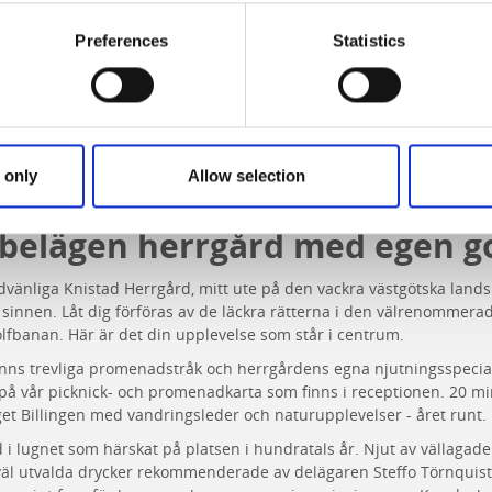
Preferences
Statistics
 only
Allow selection
t belägen herrgård med egen g
dvänliga Knistad Herrgård, mitt ute på den vackra västgötska land
a sinnen. Låt dig förföras av de läckra rätterna i den välrenommer
olfbanan. Här är det din upplevelse som står i centrum.
nns trevliga promenadstråk och herrgårdens egna njutningsspecial
n på vår picknick- och promenadkarta som finns i receptionen. 20 m
get Billingen med vandringsleder och naturupplevelser - året runt.
 i lugnet som härskat på platsen i hundratals år. Njut av vällagade
äl utvalda drycker rekommenderade av delägaren Steffo Törnquis