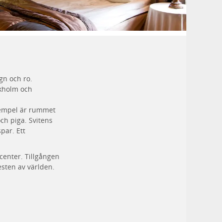
gn och ro.
kholm och
xempel är rummet
ch piga. Svitens
par. Ett
ucenter. Tillgången
esten av världen.