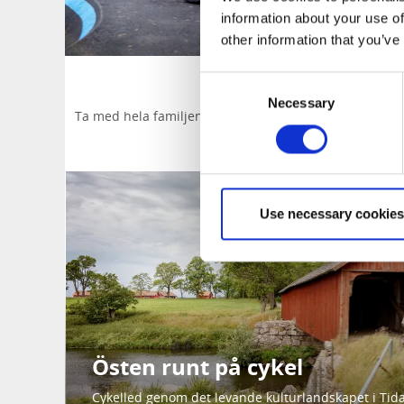
information about your use of
other information that you’ve
Dagsture
Consent
Necessary
Selection
Ta med hela familjen på en dagstur! Cykla genom Skö
sevärdhe
Use necessary cookies
Östen runt på cykel
Cykelled genom det levande kulturlandskapet i Tid