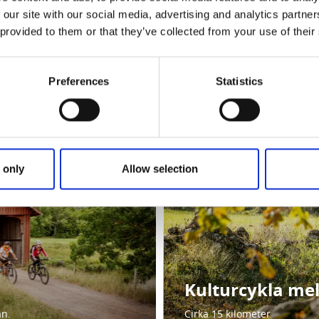
 our site with our social media, advertising and analytics partn
 provided to them or that they’ve collected from your use of their
r på två hjul
Preferences
Statistics
vdes vackra natur-och kulturlandskap och upptäck spännande
ter längs vägen.
 only
Allow selection
Kulturcykla me
an.
Cirka 15 kilometer