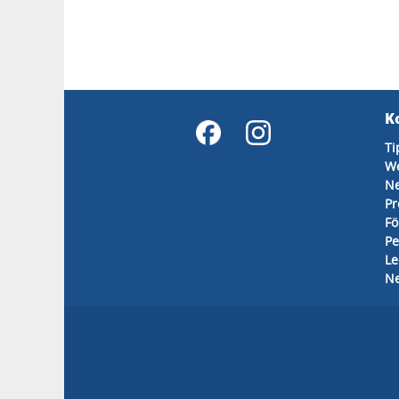
K
Ti
We
Ne
Pr
Fö
Pe
Le
Ne