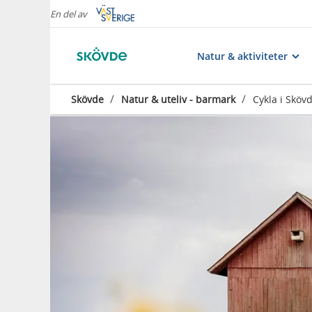
En del av
Natur & aktiviteter
/
/
Skövde
Natur & uteliv - barmark
Cykla i Sköv