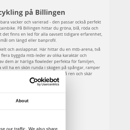
ykling på Billingen
 bara vacker och varierad - den passar också perfekt
tainbike. På Billingen hittar du gröna, blå, röda och
t det finns en led för alla oavsett tidigare erfarenhet,
mål om längd eller banprofil.
nkelt och avslappnat. Här hittar du en mtb-arena, två
lera byggda mtb-leder av olika karaktär och
v dem är härliga flowleder perfekta för familjen,
a vill ha en skön runda i skogen på spångar, ramper
ndra är gravityleder som bjuder på ren och skär
cykling där man kan ge järnet.
About
Mer om MTB på Billingen
se our traffic. We also share