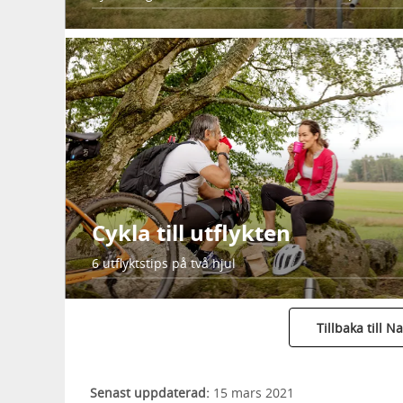
Cykla till utflykten
6 utflyktstips på två hjul
Tillbaka till N
Senast uppdaterad:
15 mars 2021