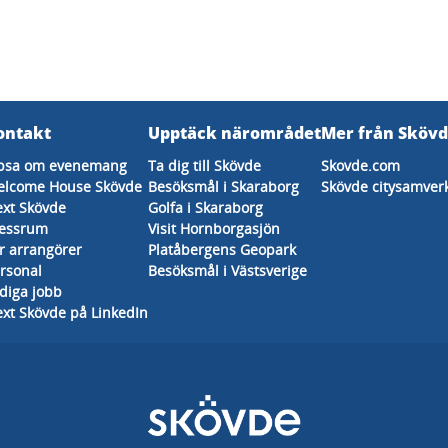
ontakt
Upptäck närområdet
Mer från Sköv
psa om evenemang
Ta dig till Skövde
Skovde.com
lcome House Skövde
Besöksmål i Skaraborg
Skövde citysamver
xt Skövde
Golfa i Skaraborg
essrum
Visit Hornborgasjön
r arrangörer
Platåbergens Geopark
rsonal
Besöksmål i Västsverige
diga jobb
xt Skövde på LinkedIn