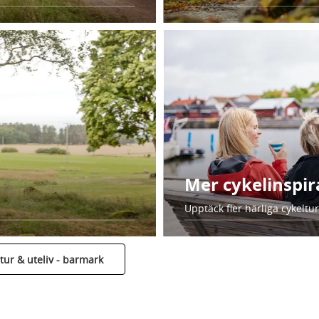
Mer cykelinspir
Upptäck fler härliga cykeltu
atur & uteliv - barmark