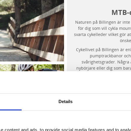
MTB-c
Naturen på Billingen är inte
för dig som vill cykla moun
svarta cykelleder vilket gör at
önske
Cykellivet på Billingen är e
pumptrackbanor och f
svårighetsgrader. Några a
nybörjare eller dig som bar
och slätare underlag. A
nedförs
Details
e content and ads, to provide social media features and to analy