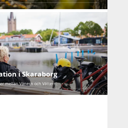
ation i Skaraborg
rer mellan Vänern och Vättern.