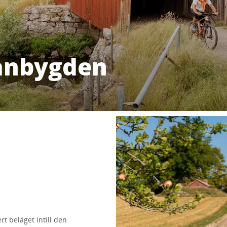
danbygden
rt beläget intill den